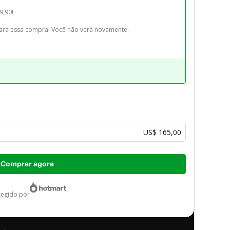
,90! 

ara essa compra! Você não verá novamente.
US$ 165,00
Comprar agora
otegido por