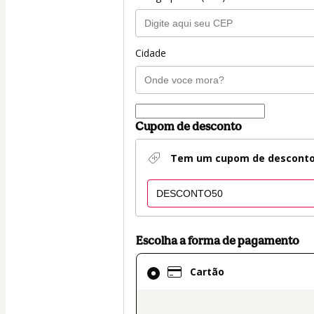
Cidade
Cupom de desconto
Tem um cupom de descont
Escolha a forma de pagamento
Cartão
Cartão
selecionado
como
método