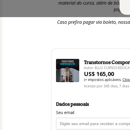
material do curso, além de bônus ex
pagamen
Caso prefira pagar via boleto, noss
Transtornos Compor
Autor: ELLO CURSOS EDUCA
US$ 165,00
(+ impostos aplicáveis.
Cliq
Acesso por 365 dias, 7 dias
Dados pessoais
Seu email