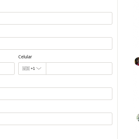
Celular
🇺🇸
+1