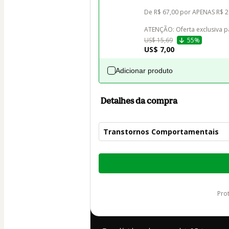
De R$ 67,00 por APENAS R$ 29
ATENÇÃO: Oferta exclusiva p
US$ 15,69
55%
US$ 7,00
Adicionar produto
Detalhes da compra
Transtornos Comportamentais
Total
de
US$ 165,00
pr