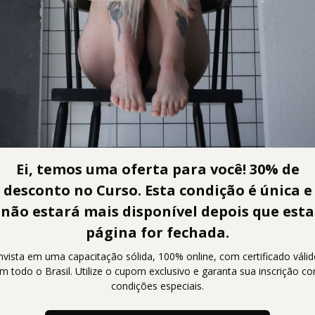
Ei, temos uma oferta para você! 30% de
desconto no Curso. Esta condição é única e
nidade de aprimorar seus conhecimentos
não estará mais disponível depois que esta
turo. Inscreva-se agora e comece a estud
página for fechada.
nvista em uma capacitação sólida, 100% online, com certificado váli
xa única, sem mensalidades ou taxas extras. Com acesso por 365
m todo o Brasil. Utilize o cupom exclusivo e garanta sua inscrição c
ocê pode estudar no seu próprio ritmo e de acordo com sua dispo
condições especiais.
to
, você receberá um e-mail com acesso à nossa plataforma total