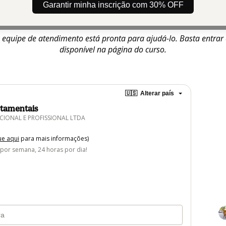
clusivos. Se você optar pelo pagamento via PIX, seu acesso será 
Garantir minha inscrição com 30% OFF
tos com cartão de crédito, seu acesso será liberado em até 20 
a equipe de atendimento está pronta para ajudá-lo. Basta entra
disponível na página do curso.
🇺🇸
Alterar país
tamentais
CIONAL E PROFISSIONAL LTDA
ue aqui
para mais informações)
 por semana, 24 horas por dia!