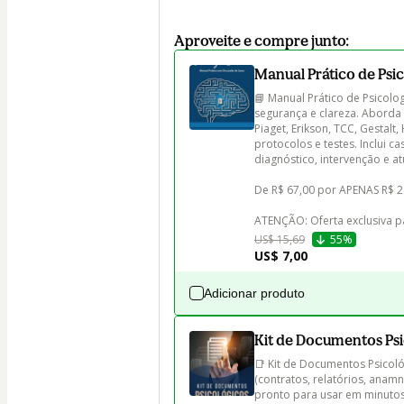
Aproveite e compre junto:
Manual Prático de Psic
📘 Manual Prático de Psicolog
segurança e clareza. Aborda hi
Piaget, Erikson, TCC, Gestalt,
protocolos e testes. Inclui ca
diagnóstico, intervenção e at
De R$ 67,00 por APENAS R$ 29
ATENÇÃO: Oferta exclusiva p
US$ 15,69
55%
US$ 7,00
Adicionar produto
Kit de Documentos Ps
📑 Kit de Documentos Psicol
(contratos, relatórios, anam
pronto para usar em minutos.