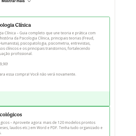
Mostrar mais
ologia Clínica
ia Clínica – Guia completo que une teoria e prática com 
stória da Psicologia Clínica, principais teorias (Freud, 
 Humanista), psicopatologia, psicometria, entrevistas, 
sos clínicos e os principais transtornos, fortalecendo 
uação profissional.

,90! 

ara essa compra! Você não verá novamente.
icológicos
ógicos – Aproveite agora: mais de 120 modelos prontos 
neses, laudos etc.) em Word e PDF. Tenha tudo organizado e 
 
