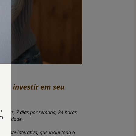
 e investir em seu 
ar!
do
 dias, 7 dias por semana, 24 horas 
om
nibilidade.
mente interativa, que inclui todo o 