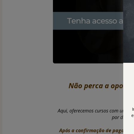
Não perca a oportu
fu
I
Aqui, oferecemos cursos com uma ta
e
por dia, v
Após a confirmação de pagamen