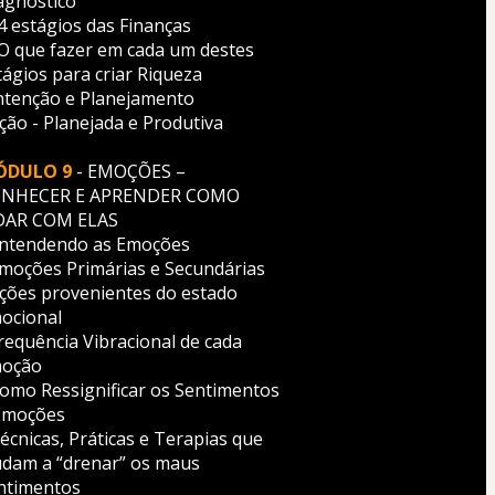
agnóstico 
 4 estágios das Finanças 
- O que fazer em cada um destes 
tágios para criar Riqueza
Intenção e Planejamento
Ação - Planejada e Produtiva
ÓDULO 9
- EMOÇÕES – 
NHECER E APRENDER COMO 
DAR COM ELAS
Entendendo as Emoções
Emoções Primárias e Secundárias 
Ações provenientes do estado 
ocional
Frequência Vibracional de cada 
oção
Como Ressignificar os Sentimentos 
Emoções
Técnicas, Práticas e Terapias que 
udam a “drenar” os maus 
ntimentos