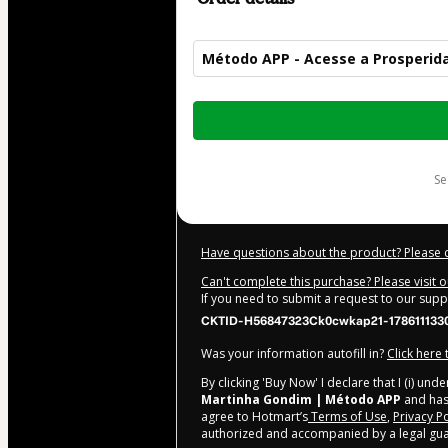
Método APP - Acesse a Prosperid
Total
of
$515.00
s
Have questions about the product? Please 
Can't complete this purchase? Please visit 
If you need to submit a request to our sup
CKTID-H56847323Ck0cwkap21-178611133
Was your information autofill in?
Click here
By clicking 'Buy Now' I declare that I (i) un
Martinha Gondim | Método APP
and has 
agree to Hotmart’s
Terms of Use
,
Privacy Po
authorized and accompanied by a legal gua