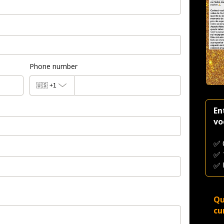
Phone number
🇺🇸
+1
En
vo
✅ 
✅ 
✅ 
Qu
cu