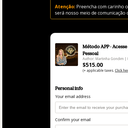
Atenção:
 Preencha com carinho o 
será nosso meio de comunicação 
Método APP - Acesse 
Pessoal
Author: Martinha Gondim |
$515.00
(+ applicable taxes.
Click he
Personal info
Your email address
Confirm your email