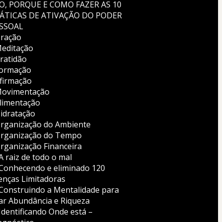
O, PORQUE E COMO FAZER AS 10 
ÁTICAS DE ATIVAÇÃO DO PODER 
SSOAL
Oração
Meditação
Gratidão
Formação
Afirmação
Movimentação
Alimentação
Hidratação
Organização do Ambiente
Organização do Tempo
Organização Financeira
 A raiz de todo o mal
- Conhecendo e eliminado 120 
enças Limitadoras
- Construindo a Mentalidade para 
iar Abundância e Riqueza
 Identificando Onde está – 