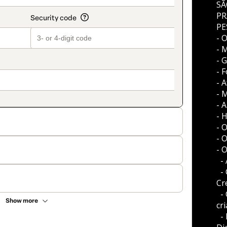
SÃ
PR
PE
- 
- 
- 
- 
- 
- 
- 
- 
- 
- 
- 
  -
  
Cr
  
Show more
cr
  -