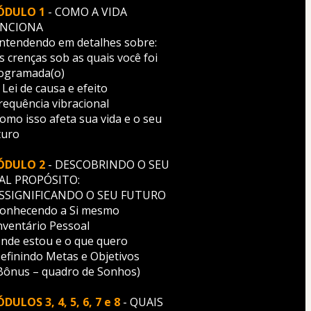
ÓDULO 1
 - COMO A VIDA 
NCIONA
Entendendo em detalhes sobre:
s crenças sob as quais você foi 
ogramada(o)
 Lei de causa e efeito
Frequência vibracional 
Como isso afeta sua vida e o seu 
turo
ÓDULO 2
 - DESCOBRINDO O SEU 
AL PROPÓSITO: 
SSIGNIFICANDO O SEU FUTURO
Conhecendo a Si mesmo
Inventário Pessoal
Onde estou e o que quero
Definindo Metas e Objetivos
(Bônus – quadro de Sonhos)
DULOS 3, 4, 5, 6, 7 e 8
 - QUAIS 