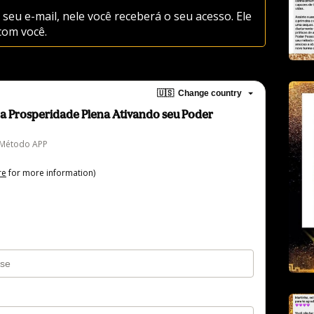
seu e-mail, nele você receberá o seu acesso. Ele 
com você.
🇺🇸
Change country
a Prosperidade Plena Ativando seu Poder
 Método APP
re
for more information)