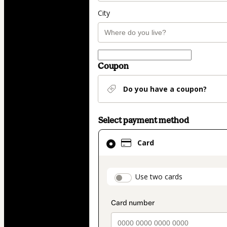
City
Coupon
Do you have a coupon?
Select payment method
Card
Card
selected
as
payment
payment_data.secti
Use two cards
method