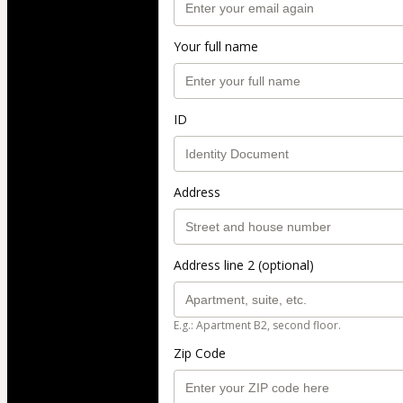
Your full name
ID
Address
Address line 2 (optional)
E.g.: Apartment B2, second floor.
Zip Code