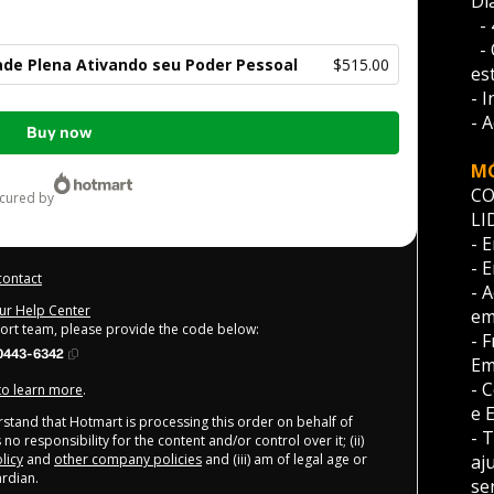
Di
  -
  
ade Plena Ativando seu Poder Pessoal
$515.00
es
- 
- 
Buy now
M
CO
ecured by
LI
- 
- 
contact
- 
our Help Center
em
port team, please provide the code below:
- 
0443-6342
Em
- 
 to learn more
.
e 
derstand that Hotmart is processing this order on behalf of
- 
no responsibility for the content and/or control over it; (ii)
licy
and
other company policies
and (iii) am of legal age or
aj
rdian.
se