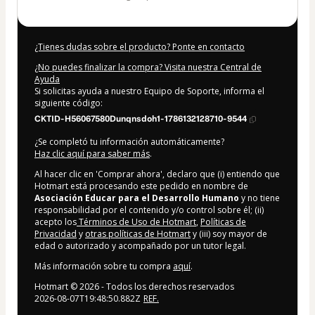
¿Tienes dudas sobre el producto? Ponte en contacto
¿No puedes finalizar la compra? Visita nuestra Central de
Ayuda
Si solicitas ayuda a nuestro Equipo de Soporte, informa el
siguiente código:
CKTID-H56067580Dunqnsdoh1-1786132128710-9544
¿Se completó tu información automáticamente?
Haz clic aquí para saber más
.
Al hacer clic en 'Comprar ahora', declaro que (i) entiendo que
Hotmart está procesando este pedido en nombre de
Asociación Educar para el Desarrollo Humano
y no tiene
responsabilidad por el contenido y/o control sobre él; (ii)
acepto los
Términos de Uso de Hotmart
,
Políticas de
Privacidad
y
otras políticas de Hotmart
y (iii) soy mayor de
edad o autorizado y acompañado por un tutor legal.
Más información sobre tu compra
aquí
.
Hotmart ©
2026
- Todos los derechos reservados
2026-08-07T19:48:50.882Z
REF.