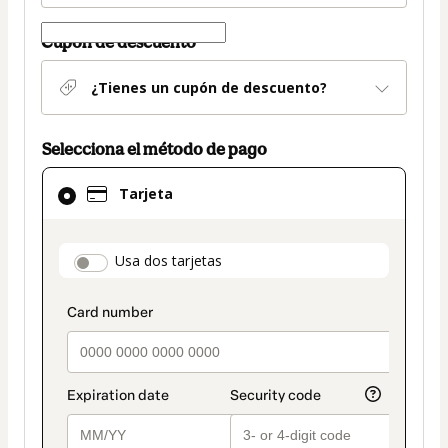
Cupón de descuento
¿Tienes un cupón de descuento?
Selecciona el método de pago
El
Tarjeta
método
de
pago
payment_data.section_title_v2
Usa dos tarjetas
seleccionado
es
Tarjeta