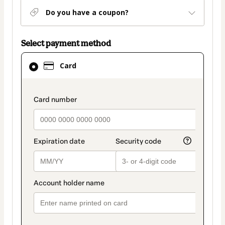
Do you have a coupon?
Select payment method
Card
Card
selected
as
payment
payment_data.section_title_v2
method