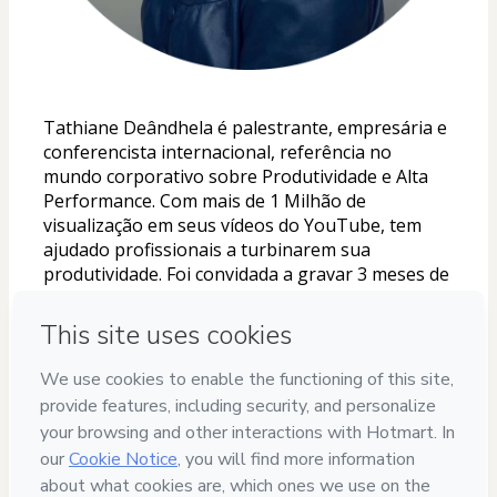
Tathiane Deândhela é palestrante, empresária e 
conferencista internacional, referência no 
mundo corporativo sobre Produtividade e Alta 
Performance. Com mais de 1 Milhão de 
visualização em seus vídeos do YouTube, tem 
ajudado profissionais a turbinarem sua 
produtividade. Foi convidada a gravar 3 meses de 
vídeos para a Exame e tem um quadro semanal 
na CBN Goiânia, ela tem mestrado em Liderança 
pela Universidade de Atlanta. 
Escritora do best-seller Faça o tempo trabalhar 
para você, com mais de 10 mil unidades vendidas 
em 3 meses e prefácio da Luiza Helena Trajano. 
É Master Coach Trainer. Possui cursos de 