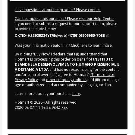
Have questions about the product? Please contact
Can't complete this purchase? Please visit our Help Center
If you need to submit a request to our support team, please
provide the code below:
CKTID-H23939234Yf75ejwgb1-1786101506960-7088
Was your information autofill in?
Click here to learn more
.
By clicking 'Buy Now' I declare that I (i) understand that
Hotmart is processing this order on behalf of
INSTITUTO
DEANDHELA DESENVOLVIMENTO HUMANO PRESENCIAL E
A DISTANCIA LTDA
and has no responsibility for the content
and/or control over it; (ii) agree to Hotmart’s
Terms of Use
,
Privacy Policy
and
other company policies
and (iii) am of legal
age or authorized and accompanied by a legal guardian.
Learn more about your purchase
here
.
Hotmart ©
2026
- All rights reserved
2026-08-07T11:18:28.984Z
REF.