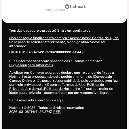
Total
de
protegido por
US$ 10,00
Tem dúvidas sobre o produto? Entre em contato com
Não consegue finalizar esta compra? Acesse nossa Central de Ajuda
Caso precise solicitar atendimento, o código abaixo deve ser
informado:
CKTID-H12322425W1-1786200083931-5644
Suas informações foram preenchidas automaticamente?
Clique aqui para saber mais
.
Ao clicar em 'Comprar agora', eu declaro que li e concordo (i) que a
Hotmart está processando este pedido em nome de
iConectado
Cursos Online
e não possui responsabilidade pelo conteúdo e/ou faz
controle prévio deste; (ii) com os
Termos de Uso
,
Política de
Privacidade
e
demais Políticas da Hotmart
e (iii) que sou maior de
idade ou autorizado e acompanhado por um responsável legal.
Saiba mais sobre sua compra
aqui
.
Hotmart ©
2026
- Todos os direitos reservados
2026-08-08T14:41:26.274Z
REF.