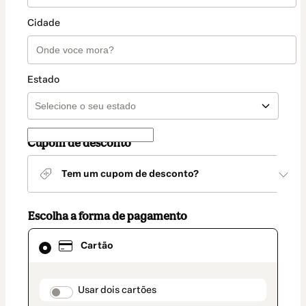
Cidade
Estado
Cupom de desconto
Tem um cupom de desconto?
Escolha a forma de pagamento
Cartão
Cartão
selecionado
como
método
de
payment_data.section_title_v2
Usar dois cartões
pagamento