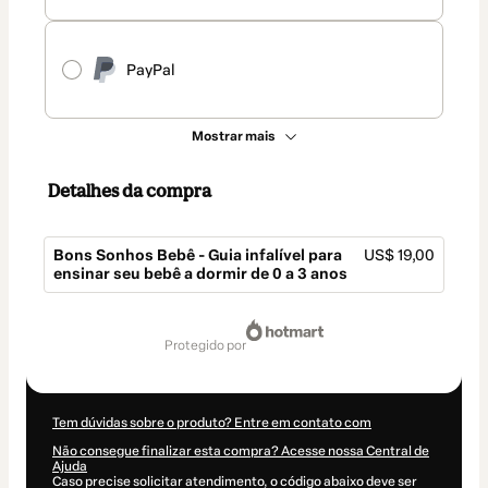
PayPal
Mostrar mais
Detalhes da compra
Bons Sonhos Bebê - Guia infalível para
US$ 19,00
ensinar seu bebê a dormir de 0 a 3 anos
Total
de
protegido por
US$ 19,00
Tem dúvidas sobre o produto? Entre em contato com
Não consegue finalizar esta compra? Acesse nossa Central de
Ajuda
Caso precise solicitar atendimento, o código abaixo deve ser