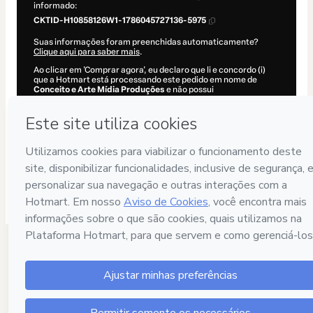
informado:
CKTID-H10858126W1-1786045727136-5975
Suas informações foram preenchidas automaticamente?
Clique aqui para saber mais
.
Ao clicar em 'Comprar agora', eu declaro que li e concordo (i)
que a Hotmart está processando este pedido em nome de
Conceito e Arte Mídia Produções
e não possui
responsabilidade pelo conteúdo e/ou faz controle prévio deste;
(ii) com os
Termos de Uso
,
Política de Privacidade
e
demais
Políticas da Hotmart
e (iii) que sou maior de idade ou autorizado
e acompanhado por um responsável legal.
Saiba mais sobre sua compra
aqui
.
Hotmart ©
2026
- Todos os direitos reservados
2026-08-06T19:48:49.402Z
REF.