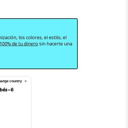
ación, los colores, el estilo, el 
 100% de tu dinero
 sin hacerte una 
ange country
bés + 6