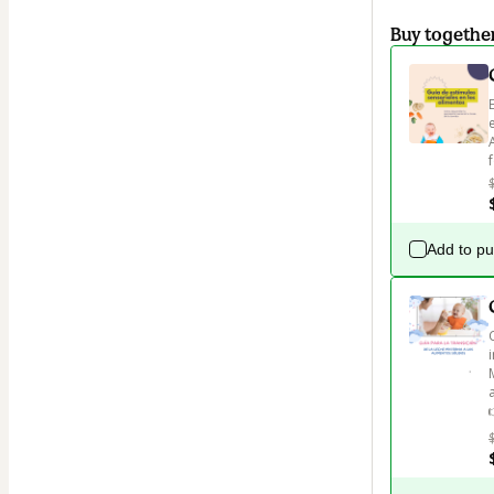
Buy togethe
Add to p