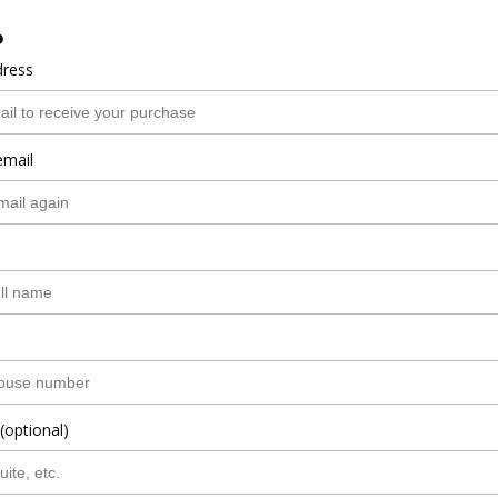
o
dress
email
(optional)