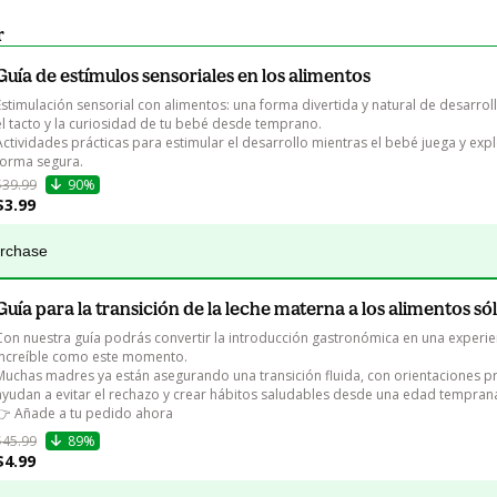
r
Guía de estímulos sensoriales en los alimentos
Estimulación sensorial con alimentos: una forma divertida y natural de desarrolla
el tacto y la curiosidad de tu bebé desde temprano.

Actividades prácticas para estimular el desarrollo mientras el bebé juega y exp
forma segura.
$39.99
90%
$3.99
urchase
Guía para la transición de la leche materna a los alimentos só
Con nuestra guía podrás convertir la introducción gastronómica en una experien
increíble como este momento.

Muchas madres ya están asegurando una transición fluida, con orientaciones pr
ayudan a evitar el rechazo y crear hábitos saludables desde una edad temprana
👉 Añade a tu pedido ahora
$45.99
89%
$4.99