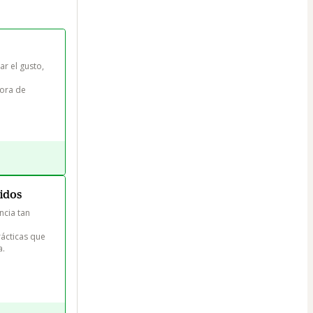
r el gusto, 
lora de 
lidos
cia tan 
ácticas que 
.
