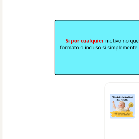
Si por cualquier 
motivo no queda
formato o incluso si simplemente 