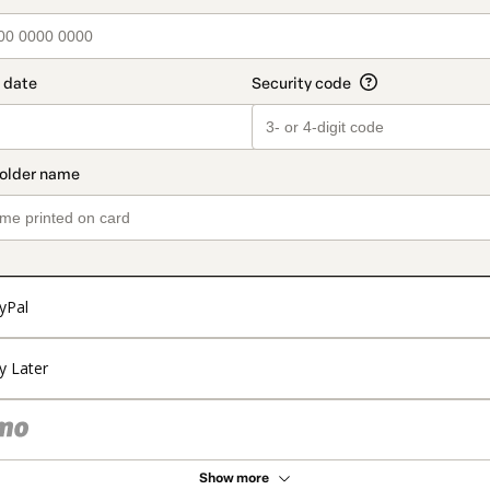
yPal
y Later
Show more