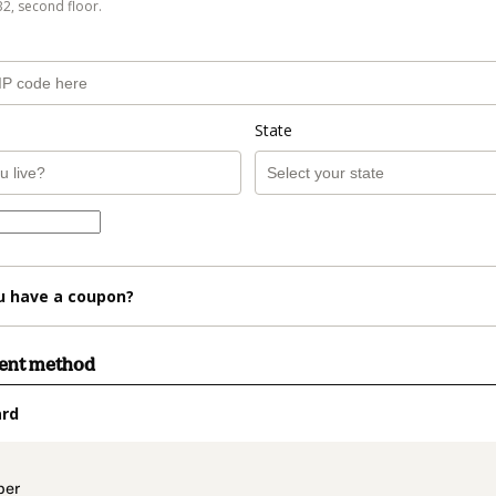
B2, second floor.
State
u have a coupon?
ment method
ard
t_data.section_title_v2