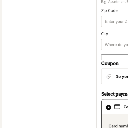
E.g.: Apartment 
Zip Code
City
Coupon
Do yo
Select pay
Card
C
selected
as
payment
paymen
method