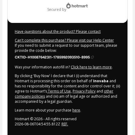
$14.00
secured by
Have questions about the product? Please contact
Can't complete this purchase? Please visit our Help Center
If you need to submit a request to our support team, please
provide the code below:
CKTID-H100876423I1-1785992093510-8995
Was your information autofill in?
Click here to learn more
.
By clicking 'Buy Now' I declare that I (i) understand that
Hotmart is processing this order on behalf of
Inovaba
and
has no responsibility for the content and/or control over it; (ii)
agree to Hotmart’s
Terms of Use
,
Privacy Policy
and
other
company policies
and (iii) am of legal age or authorized and
accompanied by a legal guardian.
Learn more about your purchase
here
.
Hotmart ©
2026
- All rights reserved
2026-08-06T04:54:55.812Z
REF.