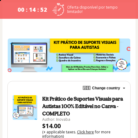
Oferta disponível por tempo
00 : 14 : 52
limitado!
🇺🇸
Change country
Kit Prático de Suportes Visuais para
Autistas 100% Editável no Canva -
COMPLETO
Author: Inovaba
$14.00
(+ applicable taxes.
Click here
for more
information)