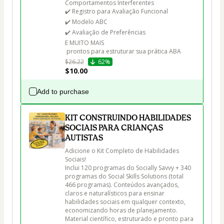
Comportamentos Interferentes 

✔️ Registro para Avaliação Funcional

✔️ Modelo ABC

✔️ Avaliação de Preferências

E MUITO MAIS

 prontos para estruturar sua prática ABA
$26.22
62%
$10.00
Add to purchase
KIT CONSTRUINDO HABILIDADES
SOCIAIS PARA CRIANÇAS
AUTISTAS
Adicione o Kit Completo de Habilidades 
Sociais!

Inclui 120 programas do Socially Savvy + 340 
programas do Social Skills Solutions (total 
466 programas). Conteúdos avançados, 
claros e naturalísticos para ensinar 
habilidades sociais em qualquer contexto, 
economizando horas de planejamento. 
Material científico, estruturado e pronto para 