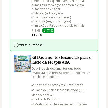
perfeitos para quem quer estruturar as 
primeiras intervenções de forma clara, 
organizada e ensinar:

✅ Mando (solicitações)

✅ Tato (nomear e descrever)

✅ Ouvinte (seguir instruções)

$41.68
71%
$12.00
Add to purchase
Kit Documentos Essenciais para o
Início da Terapia ABA
Os principais documentos que todo 
terapeuta ABA precisa prontos, editáveis e 
com base científica!

✔️ Anamnese Completa e Simplificada

✔️ Plano de Ensino Individualizado (PEI) - 
Modelo editável

✔️ Folha de Registro

✔️ Modelos de Intervenção Funcional em 