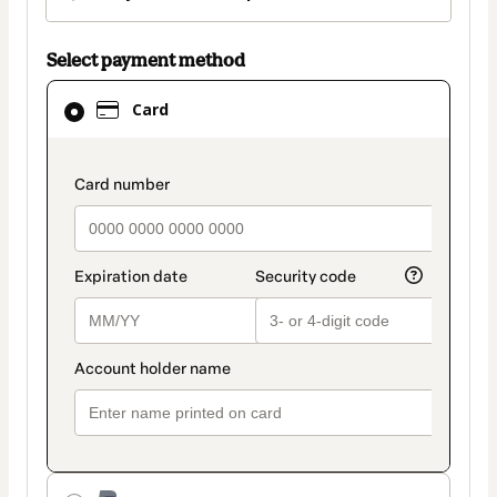
Select payment method
Card
Card
selected
as
payment
payment_data.section_title_v2
method