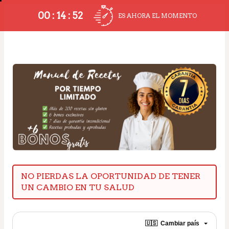
00 : 14 : 52
ES AHORA EL MOMENTO
NO PIERDAS LA OPORTUNIDAD DE TENER 
UN CAMBIO EN TU SALUD
🇺🇸
Cambiar país