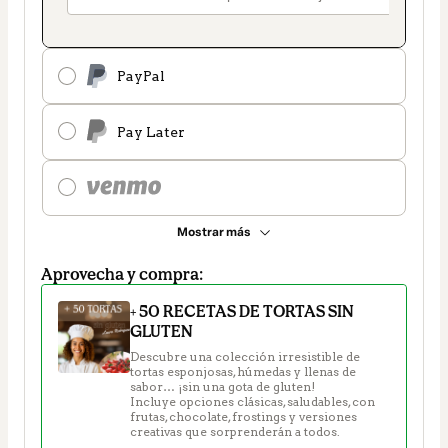
PayPal
Pay Later
Mostrar más
Aprovecha y compra:
+ 50 RECETAS DE TORTAS SIN
GLUTEN
Descubre una colección irresistible de 
tortas esponjosas, húmedas y llenas de 
sabor… ¡sin una gota de gluten!

Incluye opciones clásicas, saludables, con 
frutas, chocolate, frostings y versiones 
creativas que sorprenderán a todos.
