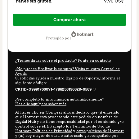
Panes sin gluten
9,90 US$
Total
de
Comprar ahora
9,90 US$
protegido por
¿Tienes dudas sobre el producto? Ponte en contacto
¿No puedes finalizar la compra? Visita nuestra Central de
Ayuda
Si solicitas ayuda a nuestro Equipo de Soporte, informa el
siguiente código:
CKTID-G99917000Y1-1786256196629-0569
¿Se completó tu información automáticamente?
Haz clic aquí para saber más
.
Al hacer clic en 'Comprar ahora', declaro que (i) entiendo
que Hotmart está procesando este pedido en nombre de
Digital Hub
y no tiene responsabilidad por el contenido y/o
control sobre él; (ii) acepto los
Términos de Uso de
Hotmart
,
Políticas de Privacidad
y
otras políticas de Hotmart
y (iii) soy mayor de edad o autorizado y acompañado por