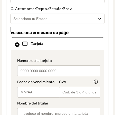
C. Autónoma/Depto./Estado/Prov.
Selecciona el método de pago
El
Tarjeta
método
de
pago
seleccionado
payment_data.section_title_v2
es
Tarjeta