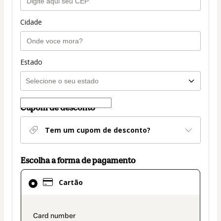
Cidade
Estado
Cupom de desconto
Tem um cupom de desconto?
Escolha a forma de pagamento
Cartão
Cartão
selecionado
como
método
payment_data.section_title_v2
de