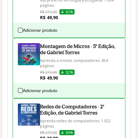
x86 já escrito em língua portuguesa. 1.034 
páginas.
R$ 279,00
82%
R$ 49,90
Adicionar produto
Montagem de Micros - 5ª Edição,
de Gabriel Torres
Aprenda a montar computadores. 454 
páginas.
R$ 279,00
82%
R$ 49,90
Adicionar produto
Redes de Computadores - 2ª
Edição, de Gabriel Torres
Aprenda redes de computadores. 1.022 
páginas.
R$ 279,00
86%