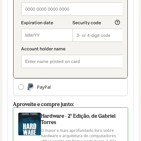
pagamento
PayPal
Aproveite e compre junto:
Hardware - 2ª Edição, de Gabriel
Torres
O maior e mais aprofundado livro sobre 
hardware e arquitetura de computadores 