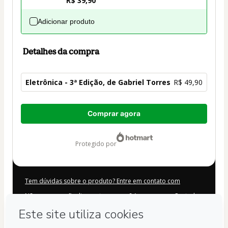
R$ 39,90
Adicionar produto
Detalhes da compra
Eletrônica - 3ª Edição, de Gabriel Torres
R$ 49,90
Total
Comprar agora
de
R$ 49,90
protegido por
Tem dúvidas sobre o produto? Entre em contato com
Não consegue finalizar esta compra? Acesse nossa Central
de Ajuda
Caso precise solicitar atendimento, o código abaixo deve ser
informado: