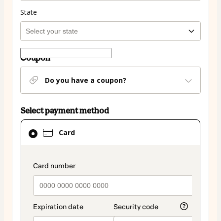
State
Coupon
Do you have a coupon?
Select payment method
Card
Card
selected
as
payment
payment_data.section_title_v2
method