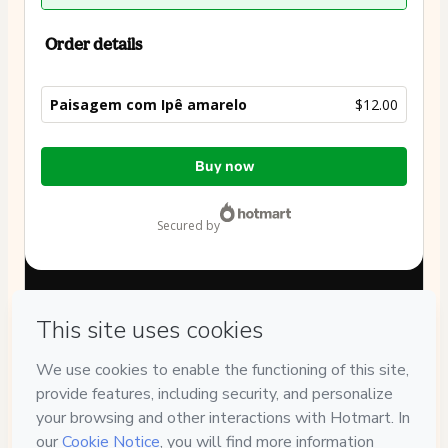
Order details
Paisagem com Ipê amarelo
$12.00
Total
Buy now
of
$12.00
secured by
Have questions about the product? Please contact
Can't complete this purchase? Please visit our Help Center
If you need to submit a request to our support team, please
provide the code below:
CKTID-G99616625Vufuo6dep1-1786087246677-4281
Was your information autofill in?
Click here to learn more
.
By clicking 'Buy Now' I declare that I (i) understand that