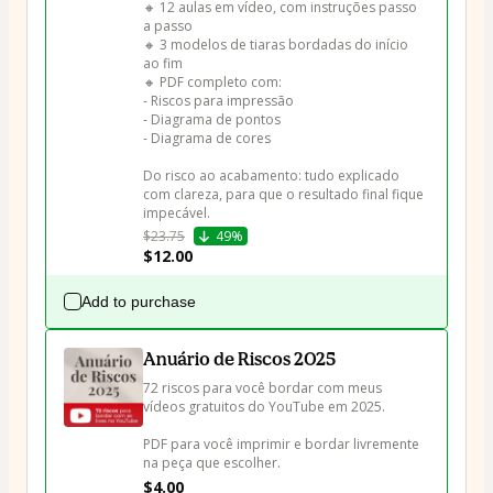
🔸 12 aulas em vídeo, com instruções passo 
a passo

🔸 3 modelos de tiaras bordadas do início 
ao fim

🔸 PDF completo com:

- Riscos para impressão

- Diagrama de pontos

- Diagrama de cores

Do risco ao acabamento: tudo explicado 
com clareza, para que o resultado final fique 
impecável.
$23.75
49%
$12.00
Add to purchase
Anuário de Riscos 2025
72 riscos para você bordar com meus 
vídeos gratuitos do YouTube em 2025.

PDF para você imprimir e bordar livremente 
na peça que escolher.
$4.00