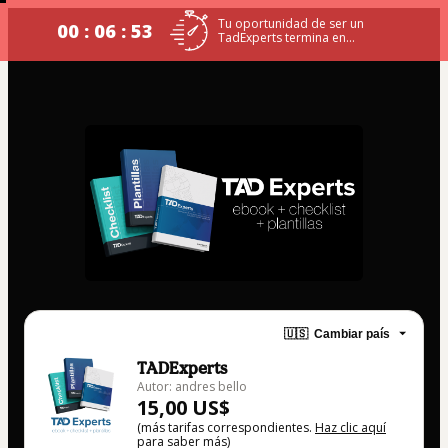
Tu oportunidad de ser un
00 : 06 : 53
TadExperts termina en...
🇺🇸
Cambiar país
TADExperts
Autor: andres bello
15,00 US$
(más tarifas correspondientes.
Haz clic aquí
para saber más)