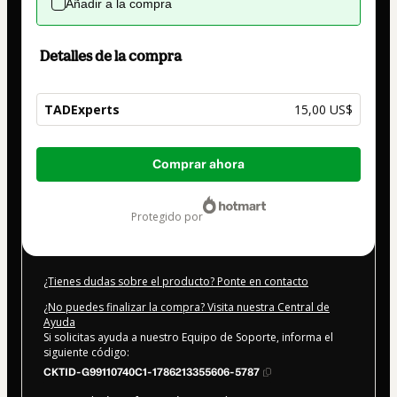
Añadir a la compra
Detalles de la compra
TADExperts
15,00 US$
Total
Comprar ahora
de
15,00 US$
protegido por
¿Tienes dudas sobre el producto? Ponte en contacto
¿No puedes finalizar la compra? Visita nuestra Central de
Ayuda
Si solicitas ayuda a nuestro Equipo de Soporte, informa el
siguiente código:
CKTID-G99110740C1-1786213355606-5787