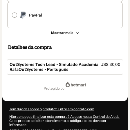
PayPal
Mostrar mais
Detalhes da compra
OutSystems Tech Lead - Simulado Academia
US$ 30,00
RafaOutSystems - Português
Total
de
protegido por
US$ 30,00
Tem dúvidas sobre o produto? Entre em contato com
Não consegue finalizar esta compra? Acesse nossa Central de Ajuda
Caso precise solicitar atendimento, o código abaixo deve ser
informado: