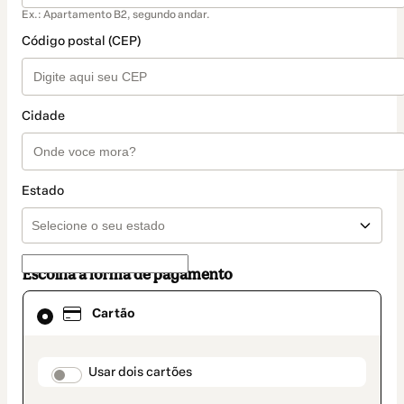
Ex.: Apartamento B2, segundo andar.
Código postal (CEP)
Cidade
Estado
Escolha a forma de pagamento
Cartão
Cartão
selecionado
como
método
de
payment_data.section_title_v2
Usar dois cartões
pagamento