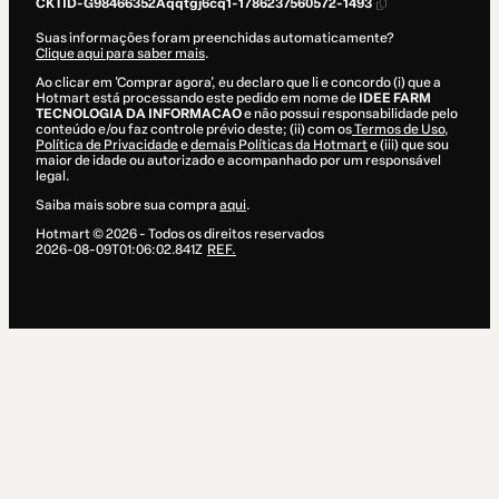
CKTID-G98466352Aqqtgj6cq1-1786237560572-1493
Suas informações foram preenchidas automaticamente?
Clique aqui para saber mais
.
Ao clicar em 'Comprar agora', eu declaro que li e concordo (i) que a
Hotmart está processando este pedido em nome de
IDEE FARM
TECNOLOGIA DA INFORMACAO
e não possui responsabilidade pelo
conteúdo e/ou faz controle prévio deste; (ii) com os
Termos de Uso
,
Política de Privacidade
e
demais Políticas da Hotmart
e (iii) que sou
maior de idade ou autorizado e acompanhado por um responsável
legal.
Saiba mais sobre sua compra
aqui
.
Hotmart ©
2026
- Todos os direitos reservados
2026-08-09T01:06:02.841Z
REF.