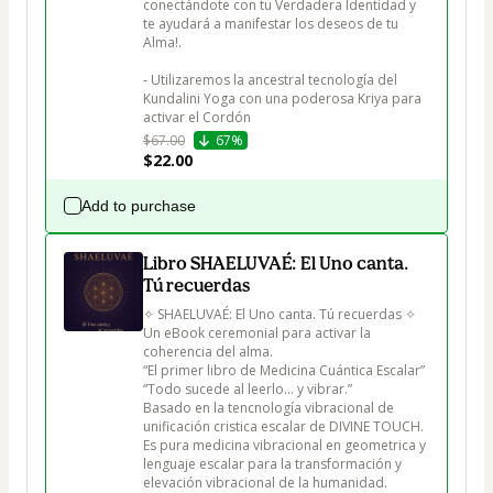
conectándote con tu Verdadera Identidad y 
te ayudará a manifestar los deseos de tu 
Alma!.

- Utilizaremos la ancestral tecnología del 
Kundalini Yoga con una poderosa Kriya para 
activar el Cordón 
$67.00
67%
$22.00
Add to purchase
Libro SHAELUVAÉ: El Uno canta.
Tú recuerdas
✧ SHAELUVAÉ: El Uno canta. Tú recuerdas ✧

Un eBook ceremonial para activar la 
coherencia del alma.

“El primer libro de Medicina Cuántica Escalar” 

“Todo sucede al leerlo… y vibrar.”

Basado en la tencnología vibracional de 
unificación cristica escalar de DIVINE TOUCH. 
Es pura medicina vibracional en geometrica y 
lenguaje escalar para la transformación y 
elevación vibracional de la humanidad.
