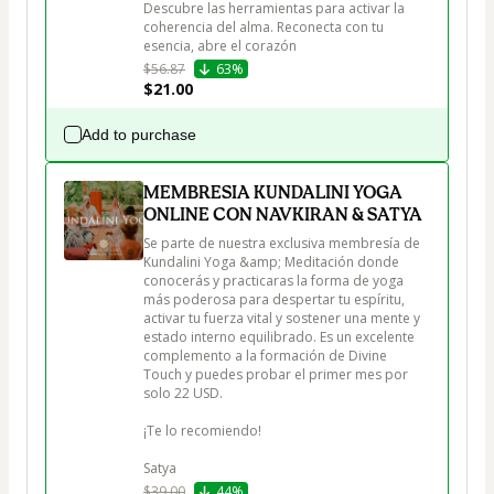
﻿﻿Descubre las herramientas para activar la 
coherencia del alma. Reconecta con tu 
esencia, abre el corazón
$56.87
63%
$21.00
Add to purchase
MEMBRESIA KUNDALINI YOGA
ONLINE CON NAVKIRAN & SATYA
Se parte de nuestra exclusiva membresía de 
Kundalini Yoga &amp; Meditación donde 
conocerás y practicaras la forma de yoga 
más poderosa para despertar tu espíritu, 
activar tu fuerza vital y sostener una mente y 
estado interno equilibrado. Es un excelente 
complemento a la formación de Divine 
Touch y puedes probar el primer mes por 
solo 22 USD.

¡Te lo recomiendo!

Satya
$39.00
44%