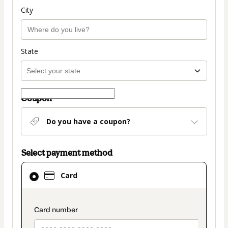
City
State
Coupon
Do you have a coupon?
Select payment method
Card
Card
selected
as
payment
payment_data.section_title_v2
method