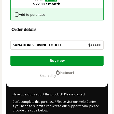
$22.00 / month
Add to purchase
Order details
SANADORES DIVINE TOUCH
$444.00
Total
Buy now
of
$444.00
secured by
Have questions about the product? Please contact
Can't complete this purchase? Please visit our Help Center
If you need to submit a request to our support team, please
provide the code below: