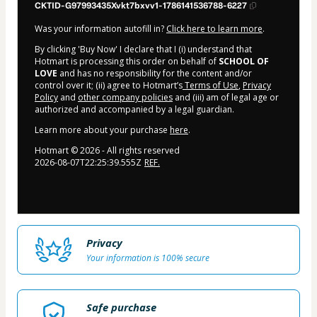
CKTID-G97993435Xvkt7bxvv1-1786141536788-6227
Was your information autofill in?
Click here to learn more
.
By clicking 'Buy Now' I declare that I (i) understand that
Hotmart is processing this order on behalf of
SCHOOL OF
LOVE
and has no responsibility for the content and/or
control over it; (ii) agree to Hotmart’s
Terms of Use
,
Privacy
Policy
and
other company policies
and (iii) am of legal age or
authorized and accompanied by a legal guardian.
Learn more about your purchase
here
.
Hotmart ©
2026
- All rights reserved
2026-08-07T22:25:39.555Z
REF.
Privacy
Your information is 100% secure
Safe purchase