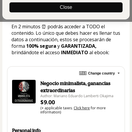
con todos sus bonos y regalos de 
Close
bienvenida.
En 2 minutos ⏰ podrás acceder a TODO el 
contenido. Lo único que debes hacer es llenar tus 
datos a continuación, estos se procesarán de 
forma 
100% segura
 y 
GARANTIZADA, 
brindándote el acceso
 INMEDIATO 
al ebook:
🇺🇸
Change country
Negocio minimalista, ganancias
extraordinarias
Author: Mariano Eduardo Lamberti Okajima
$9.00
(+ applicable taxes.
Click here
for more
information)
Personal info