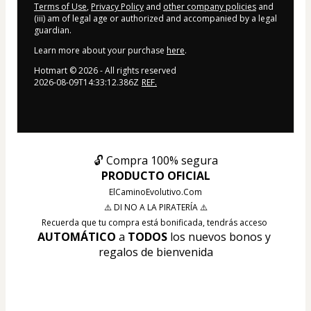
Terms of Use
,
Privacy Policy
and
other company policies
and
(iii) am of legal age or authorized and accompanied by a legal
guardian.
Learn more about your purchase
here
.
Hotmart ©
2026
- All rights reserved
2026-08-09T14:33:12.386Z
REF.
🔓 Compra 100% segura
PRODUCTO OFICIAL
ElCaminoEvolutivo.Com
⚠️ DI NO A LA PIRATERÍA ⚠️
Recuerda que tu compra está bonificada, tendrás acceso 
AUTOMÁTICO
 a 
TODOS
 los nuevos bonos y 
regalos de bienvenida