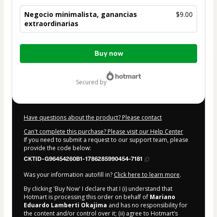
Negocio minimalista, ganancias
$9.00
extraordinarias
Total
Buy now
of
$9.00
secured by
Have questions about the product? Please contact
Can't complete this purchase? Please visit our Help Center
If you need to submit a request to our support team, please
provide the code below:
CKTID-G96454260B1-1786285990454-7181
Was your information autofill in?
Click here to learn more
.
By clicking 'Buy Now' I declare that I (i) understand that
Hotmart is processing this order on behalf of
Mariano
Eduardo Lamberti Okajima
and has no responsibility for
the content and/or control over it; (ii) agree to Hotmart’s