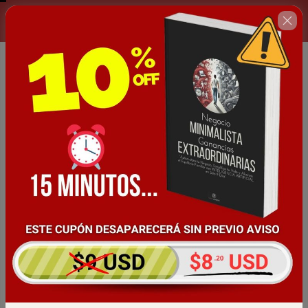
Aprovecha esta oferta el día de
00 : 14 : 40
hoy
🎓
 FELICIDADES, 
estás a un paso de 
obtener el ebook completo "Negocio 
Minimalista, Ganancias Extraordinarias" 