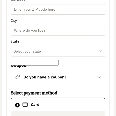
City
State
Coupon
Do you have a coupon?
Select payment method
Card
Card
selected
as