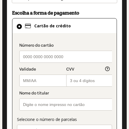
Escolha a forma de pagamento
Cartão
Cartão de crédito
de
crédito
selecionado
payment_data.section_title_v2
como
método
de
pagamento
Selecione o número de parcelas