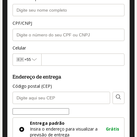
CPF/CNPJ
Celular
🇧🇷
+55
Endereço de entrega
Código postal (CEP)
Forma de entrega
Forma
Entrega padrão
de
Insira o endereço para visualizar a
Grátis
entrega
previsão de entrega