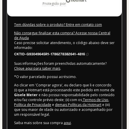
protegido por
Tem dúvidas sobre o produto? Entre em contato com
Não consegue finalizar esta compra? Acesse nossa Central
de Ajuda
Caso precise solicitar atendimento, o código abaixo deve ser
informado:
CKTID-G93049645R1-1786278382641-4816
Suas informações foram preenchidas automaticamente?
Clique aqui para saber mais
.
*O valor parcelado possui acréscimo.
Ao clicar em 'Comprar agora', eu declaro que li e concordo
(i) que a Hotmart está processando este pedido em nome de
Gisele Meter
e não possui responsabilidade pelo conteúdo
e/ou faz controle prévio deste; (ii) com os
Termos de Uso
,
Política de Privacidade
e
demais Políticas da Hotmart
e (iii)
que sou maior de idade ou autorizado e acompanhado por
um responsável legal.
Saiba mais sobre sua compra
aqui
.