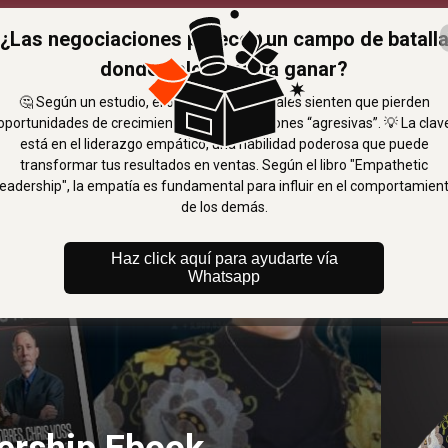
“La empatía táctica es el gran ha
 14 : 39
¿Las negociaciones parecen un campo de batall
influir y tener resultados” - Chri
¿Quieres saber más?
donde solo importa ganar?
🤔 Según un estudio, el 67% de profesionales sienten que pierden
oportunidades de crecimiento por negociaciones “agresivas”. 💡 La clav
está en el liderazgo empático, una habilidad poderosa que puede
transformar tus resultados en ventas. Según el libro "Empathetic
eadership", la empatía es fundamental para influir en el comportamien
de los demás.
Haz click aquí para ayudarte vía
Whatsapp