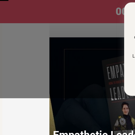
00 :
L