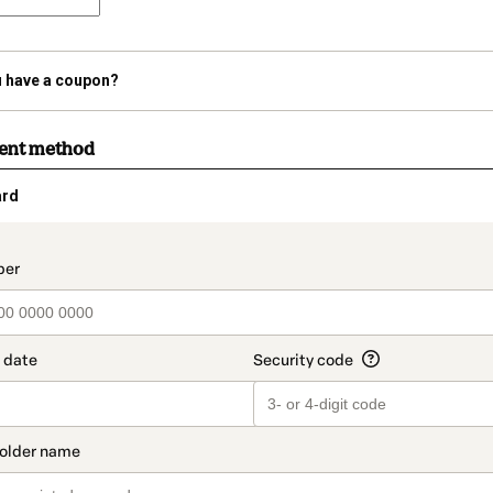
 have a coupon?
ment method
ard
t_data.section_title_v2