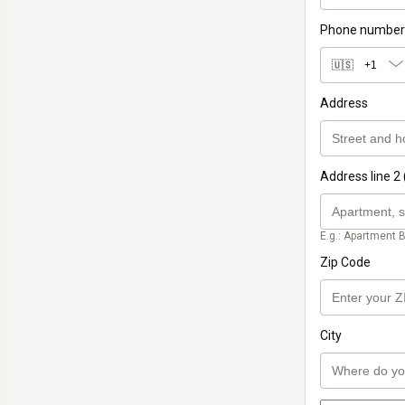
Phone number
🇺🇸
+1
Address
Address line 2 
E.g.: Apartment B
Zip Code
City