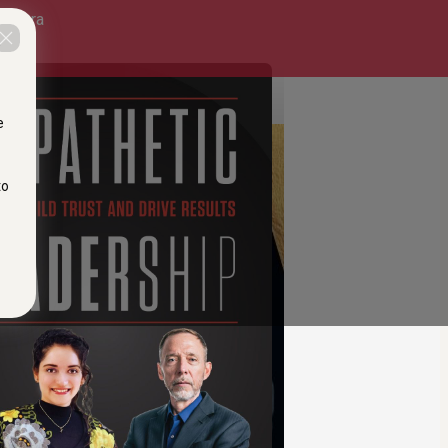
ck para
a
s Voss
e
to