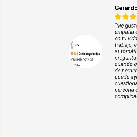
Gerard
"Me gust
empatía e
en tu vid
trabajo, 
automátic
preguntas
cuando qu
de perder
puede ayu
cuestiona
persona e
complica