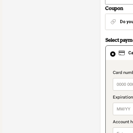
Coupon
Do you
Select pay
Card
C
selected
as
payment
method
paymen