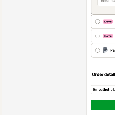
Pa
Order detail
Empathetic 
Total
of
$9.99