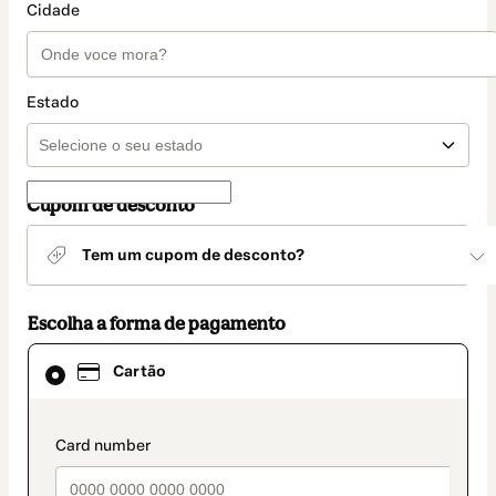
Cidade
Estado
Cupom de desconto
Tem um cupom de desconto?
Escolha a forma de pagamento
Cartão
Cartão
selecionado
como
método
de
payment_data.section_title_v2
pagamento