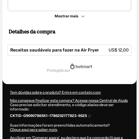
Mostrar mais
Detalhes da compra
Receitas saudáveis para fazer na Air Fryer
US$ 12,00
Total
de
protegido por
US$ 12,00
Tem dúvidas sobre o produto? Entre em contato com
Não consegue finalizar esta compra? Acesse nossa Central de Ajuda
Caso precise solicitar atendimento, o código abaixo deve ser
informado:
CKTID-G90907865K1-1786202177823-9525
Suas informações foram preenchidas automaticamente?
Clique aqui para saber mais
.
Ao clicar em 'Comprar agora', eu declaro que li e concordo (i) que a