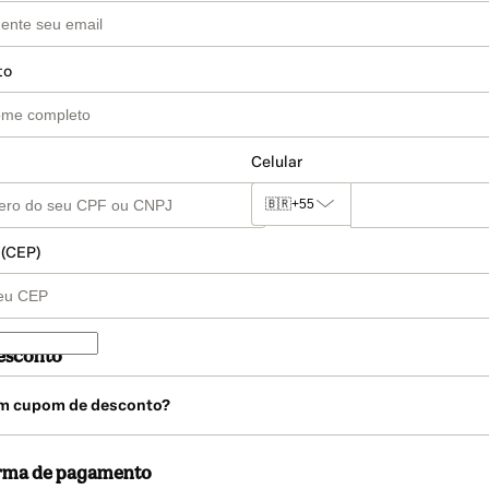
to
Celular
🇧🇷
+55
 (CEP)
esconto
m cupom de desconto?
orma de pagamento