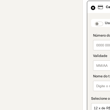
Cartão
Ca
de
crédito
selecionado
como
paymen
Usa
método
de
pagamento
Selecione o