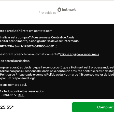
protegido por
bre o produto? Entre em contato com
inalizar esta compra? Acesse nossa Central de Ajuda
licitar atendimento, o código abaixo deve ser informado:
611Tc73hs3mz1-1786174549850-4682
ões foram preenchidas automaticamente?
Clique aqui para saber mais
.
ado possui acréscimo.
omprar agora', eu declaro que li e concordo (i) que a Hotmart está processando e
Terzi
e não possui responsabilidade pelo conteúdo e/ou faz controle prévio deste; 
Política de Privacidade
e
demais Políticas da Hotmart
e (iii) que sou maior de id
por um responsável legal.
re sua compra
aqui
.
6
- Todos os direitos reservados
:35:51.667Z
REF.
25,55*
Comprar 