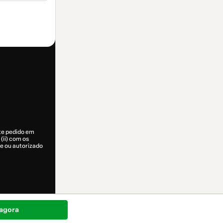
ste pedido em
(ii) com os
ade ou autorizado
agora