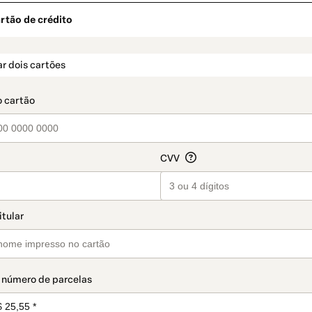
rtão de crédito
t_data.section_title_v2
r dois cartões
 número de parcelas