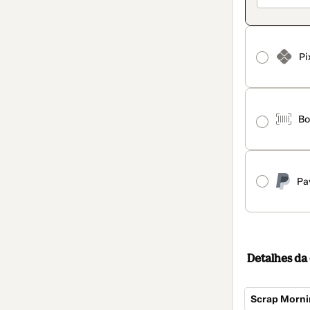
Pi
Bo
Pa
Detalhes d
Scrap Morni