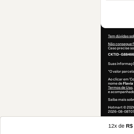
Total
de
R$ 306,60
Tem dúvidas so
Não consegue f
Caso precise so
CKTID-G88466
Suas informaç
*O valor parcel
Ao clicar em 'C
nome de
Flavia 
Termos de Uso
,
e acompanhado 
Saiba mais sob
Hotmart ©
202
2026-08-08T07
12x de
R$ 