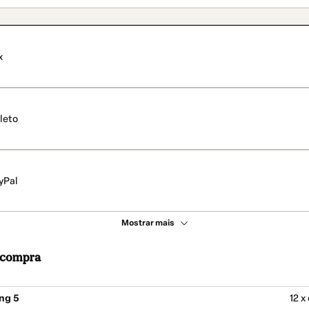
x
leto
yPal
Mostrar mais
a compra
ng 5
12 x