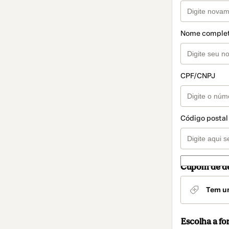
Nome comple
CPF/CNPJ
Código postal
Cupom de d
Tem u
Escolha a f