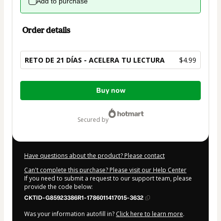
Add to purchase
Order details
RETO DE 21 DÍAS - ACELERA TU LECTURA
$4.99
Total
Buy now
of
$4.99
secured by
Have questions about the product? Please contact
Can't complete this purchase? Please visit our Help Center
If you need to submit a request to our support team, please
provide the code below:
CKTID-G85923386R1-1786011417015-3632
Was your information autofill in?
Click here to learn more
.