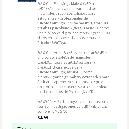
&#x2611; Este Mega Malet&#xED;n 
re&#xFA;ne una amplia variedad de 
materiales y recursos valiosos para 
estudiantes y profesionales de 
Psicolog&#xED;a. Incluye m&#xE1;s de 1200 
pruebas psicol&#xF3;gicas, as&#xED; como 
una biblioteca digital con m&#xE1;s de 1500 
libros en PDF sobre diversos temas de 
Psicolog&#xED;a.

&#x2611; Adem&#xE1;s, encontrar&#xE1;s 
una colecci&#xF3;n de manuales, 
t&#xE9;cnicas y gu&#xED;as para la 
pr&#xE1;ctica efectiva de la 
Psicolog&#xED;a, as&#xED; como 
din&#xE1;micas grupales y actividades para 
facilitar el aprendizaje. Tambi&#xE9;n se 
proporciona una colecci&#xF3;n completa 
de diccionarios de Psicolog&#xED;a.

&#x2611; El Pack incluye herramientas para 
realizar investigaciones estad&#xED;sticas, 
como el IBMS SPSS
$4.99