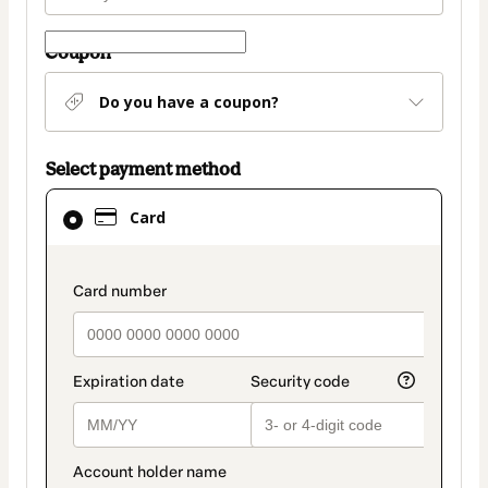
Coupon
Do you have a coupon?
Select payment method
Card
Card
selected
as
payment
payment_data.section_title_v2
method