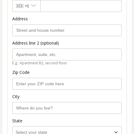
🇺🇸
+1
Address
Address line 2 (optional)
E.g.: Apartment B2, second floor.
Zip Code
City
State