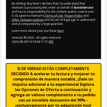
By clicking 'Buy Now' I declare that I (i) understand that
Hotmart is processing this order on behalf of
Autoliderate
and has no responsibility for the content and/or control over
it; (ii) agree to Hotmart’s
Terms of Use
,
Privacy Policy
and
other company policies
and (iii) am of legal age or authorized
and accompanied by a legal guardian.
Learn more about your purchase
here
.
Hotmart ©
2026
- All rights reserved
2026-08-06T10:16:58.717Z
REF.
SI DE VERDAD ESTÁS COMPLETAMENTE 
DECIDIDO A acelerar tu lectura y mejorar tu 
comprensión de manera notable, ¡Dale un 
impulso adicional a tu experiencia! Explora 
las Opciones de Oferta a continuación y 
agrega un valioso complemento a tu pedido 
con un increíble descuento del 90% - 
¡exclusivamente por tu adquisición hoy! 