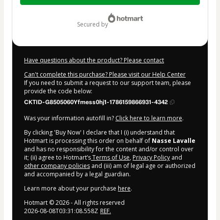
$315.00
secured by
Have questions about the product? Please contact
Can't complete this purchase? Please visit our Help Center
If you need to submit a request to our support team, please
provide the code below:
CKTID-G8505060Yfmess0hj1-1786159866931-4342
Was your information autofill in?
Click here to learn more
.
By clicking 'Buy Now' I declare that I (i) understand that
Hotmart is processing this order on behalf of
Nasse Lavalle
and has no responsibility for the content and/or control over
it; (ii) agree to Hotmart’s
Terms of Use
,
Privacy Policy
and
other company policies
and (iii) am of legal age or authorized
and accompanied by a legal guardian.
Learn more about your purchase
here
.
Hotmart ©
2026
- All rights reserved
2026-08-08T03:31:08.558Z
REF.