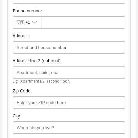
Phone number
🇺🇸
+1
Address
Address line 2 (optional)
E.g.: Apartment B2, second floor.
Zip Code
City