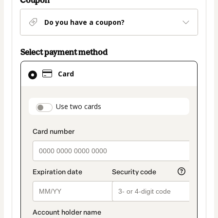
Do you have a coupon?
Select payment method
Card
Card
selected
as
payment
payment_data.section_title_v2
Use two cards
method