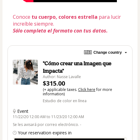
Conoce 
tu cuerpo, colores estrella
 para lucir 
increíble siempre
.
Sólo completa el formato con tus datos.
🇺🇸
Change country
"Cómo crear una Imagen que
Impacta"
Author: Nasse Lavalle
$315.00
(+ applicable taxes.
Click here
for more
information)
Estudio de color en línea
Event
11/22/20 12:00 AM to 11/23/20 12:00 AM
Se les avisará por correo electrónico. -
Your reservation expires in