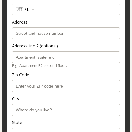
🇺🇸
+1
Address
Address line 2 (optional)
E.g.: Apartment B2, second floor.
Zip Code
City
State