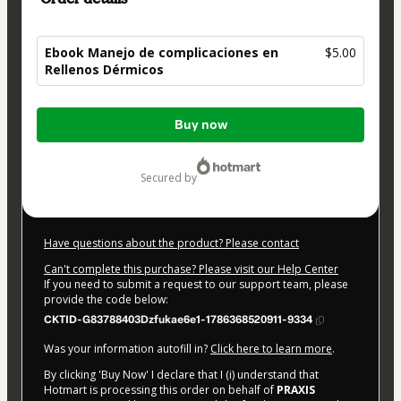
Ebook Manejo de complicaciones en
$5.00
Rellenos Dérmicos
Total
Buy now
of
$5.00
secured by
Have questions about the product? Please contact
Can't complete this purchase? Please visit our Help Center
If you need to submit a request to our support team, please
provide the code below:
CKTID-G83788403Dzfukae6e1-1786368520911-9334
Was your information autofill in?
Click here to learn more
.
By clicking 'Buy Now' I declare that I (i) understand that
Hotmart is processing this order on behalf of
PRAXIS