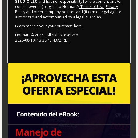
STUDIO LLC
and has no responsibility for the content and/or
control over it; (ii) agree to Hotmart’s
Terms of Use
,
Privacy
Policy
and
other company policies
and (iii) am of legal age or
authorized and accompanied by a legal guardian.
Learn more about your purchase
here
.
Hotmart ©
2026
- All rights reserved
2026-08-10T13:28:43.437Z
REF.