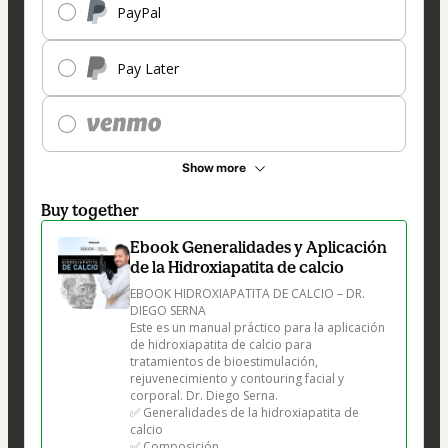
PayPal
Pay Later
Show more
Buy together
Ebook Generalidades y Aplicación
de la Hidroxiapatita de calcio
EBOOK HIDROXIAPATITA DE CALCIO – DR. 
DIEGO SERNA

Este es un manual práctico para la aplicación 
de hidroxiapatita de calcio para 
tratamientos de bioestimulación, 
rejuvenecimiento y contouring facial y 
corporal. Dr. Diego Serna.

✅ Generalidades de la hidroxiapatita de 
calcio

✅ Composición
