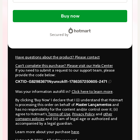
Total
of
Buy now
$104.00
secured by
Have questions about the product? Please contact
Can't complete this purchase? Please visit our Help Center
If you need to submit a request to our support team, please
provide the code below:
CKTID-G82983671Nyunxzkll1-1786357250605-2471
Was your information autofill in?
Click here to learn more
.
By clicking 'Buy Now' I declare that I (i) understand that Hotmart
is processing this order on behalf of
Master Lançamentos
and
has no responsibility for the content and/or control over it; (ii)
agree to Hotmart’s
Terms of Use
,
Privacy Policy
and
other
company policies
and (iii) am of legal age or authorized and
accompanied by a legal guardian.
Learn more about your purchase
here
.