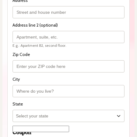
Address
Address line 2 (optional)
E.g.: Apartment B2, second floor.
Zip Code
City
State
Coupon