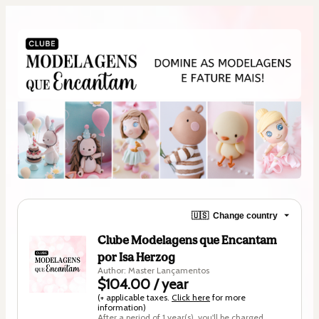
🇺🇸
Change country
Clube Modelagens que Encantam
por Isa Herzog
Author: Master Lançamentos
$104.00 / year
(+ applicable taxes.
Click here
for more
information)
After a period of 1 year(s), you'll be charged