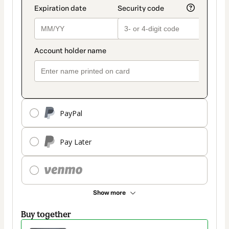
PayPal
Pay Later
Show more
Buy together