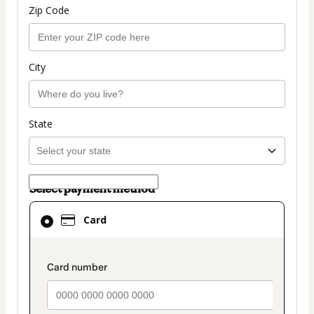
Zip Code
City
State
Select payment method
Card
Card
selected
as
payment
payment_data.section_title_v2
method