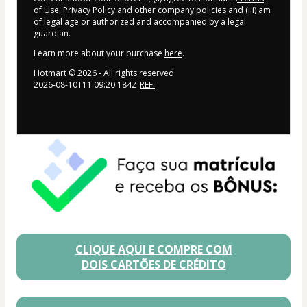
of Use
,
Privacy Policy
and
other company policies
and (iii) am
of legal age or authorized and accompanied by a legal
guardian.
Learn more about your purchase
here
.
Hotmart ©
2026
- All rights reserved
2026-08-10T11:09:20.184Z
REF.
CLIQUE AQUI E COMPRE COM
DOIS CARTÕES DE CRÉDITO