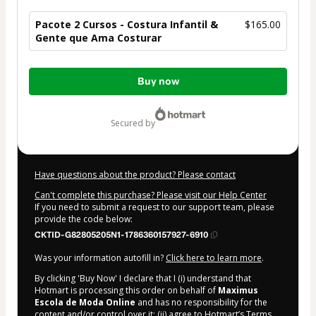
Pacote 2 Cursos - Costura Infantil &
$165.00
Gente que Ama Costurar
Total
Buy now
of
$165.00
secured by
Have questions about the product? Please contact
Can't complete this purchase? Please visit our Help Center
If you need to submit a request to our support team, please
provide the code below:
CKTID-G82805205N1-1786360157927-6910
Was your information autofill in?
Click here to learn more
.
By clicking 'Buy Now' I declare that I (i) understand that
Hotmart is processing this order on behalf of
Maximus
Escola de Moda Online
and has no responsibility for the
content and/or control over it; (ii) agree to Hotmart’s
Terms