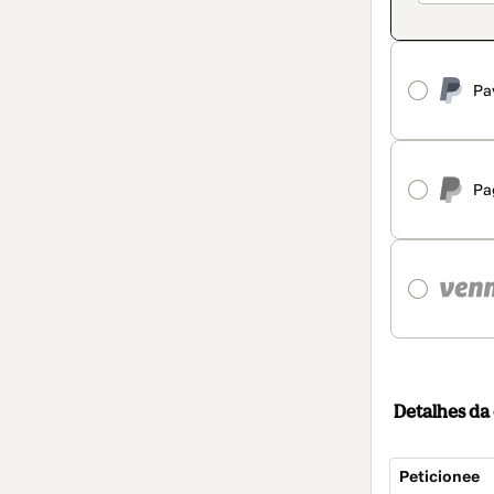
Pa
Pa
Detalhes d
Peticionee