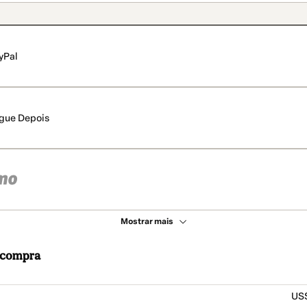
yPal
gue Depois
Mostrar mais
a compra
US$