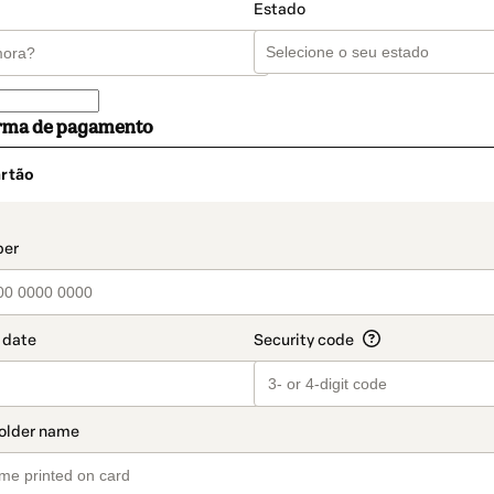
Estado
orma de pagamento
rtão
t_data.section_title_v2