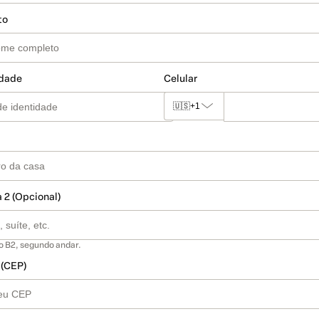
to
idade
Celular
🇺🇸
+1
 2 (Opcional)
o B2, segundo andar.
 (CEP)