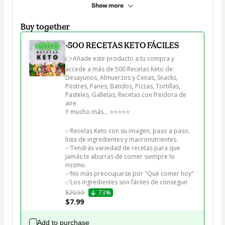
Show more
Buy together
+500 RECETAS KETO FÁCILES
👉Añade este producto a tu compra y 
accede a más de 500 Recetas Keto de:

Desayunos, Almuerzos y Cenas, Snacks, 
Postres, Panes, Batidos, Pizzas, Tortillas, 
Pasteles, Galletas, Recetas con freidora de 
aire

Y mucho más... ⭐⭐⭐⭐⭐

✅Recetas Keto con su imagen, paso a paso, 
lista de ingredientes y macronutrientes.

✅Tendrás variedad de recetas para que 
jamás te aburras de comer siempre lo 
mismo.

✅No más preocuparse por "Qué comer hoy"

✅Los ingredientes son fáciles de conseguir
$29.59
73%
$7.99
Add to purchase