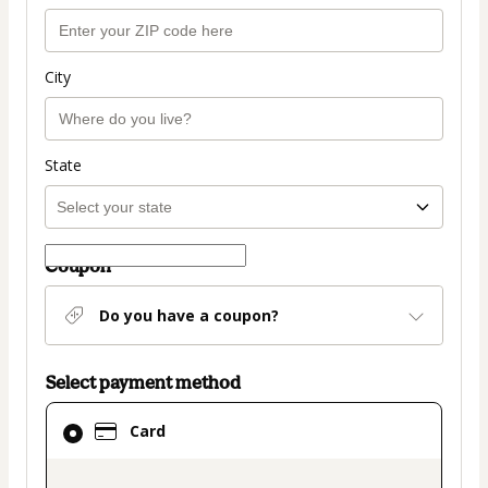
City
State
Coupon
Do you have a coupon?
Select payment method
Card
Card
selected
as
payment