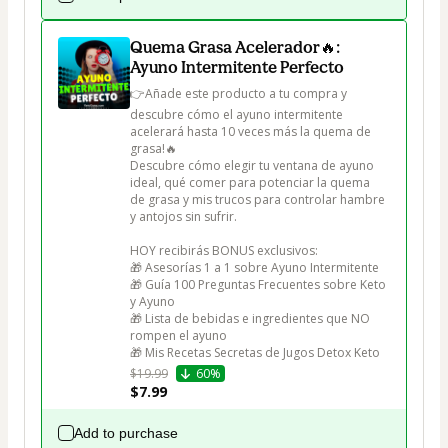
Quema Grasa Acelerador🔥:
Ayuno Intermitente Perfecto
👉Añade este producto a tu compra y 
descubre cómo el ayuno intermitente 
acelerará hasta 10 veces más la quema de 
grasa!🔥

Descubre cómo elegir tu ventana de ayuno 
ideal, qué comer para potenciar la quema 
de grasa y mis trucos para controlar hambre 
y antojos sin sufrir.

HOY recibirás BONUS exclusivos:

🎁 Asesorías 1 a 1 sobre Ayuno Intermitente

🎁 Guía 100 Preguntas Frecuentes sobre Keto 
y Ayuno

🎁 Lista de bebidas e ingredientes que NO 
rompen el ayuno

🎁 Mis Recetas Secretas de Jugos Detox Keto
$19.99
60%
$7.99
Add to purchase