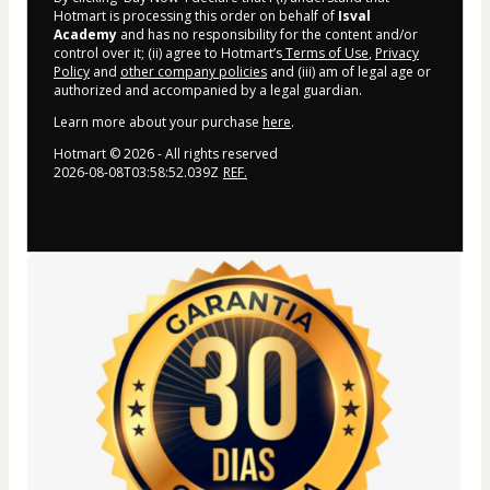
Hotmart is processing this order on behalf of
Isval
Academy
and has no responsibility for the content and/or
control over it; (ii) agree to Hotmart’s
Terms of Use
,
Privacy
Policy
and
other company policies
and (iii) am of legal age or
authorized and accompanied by a legal guardian.
Learn more about your purchase
here
.
Hotmart ©
2026
- All rights reserved
2026-08-08T03:58:52.039Z
REF.