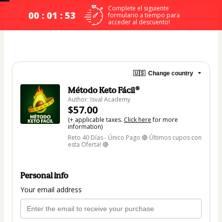
Complete el siguiente
00 : 01 : 53
formulario a tiempo para
acceder al descuento!
🇺🇸
Change country
Método Keto Fácil®
Author: Isval Academy
$57.00
(+ applicable taxes.
Click here
for more
information)
Reto 40 Días - Único Pago 🔴 Últimos cupos con
esta Oferta! 🔴
Personal info
Your email address