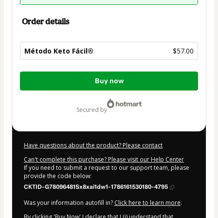
Order details
Método Keto Fácil®
$57.00
Total
Buy now
of
$57.00
secured by
Have questions about the product? Please contact
Can't complete this purchase? Please visit our Help Center
If you need to submit a request to our support team, please
provide the code below:
CKTID-G78096481Sx8xai1dw1-1786161530180-4795
Was your information autofill in?
Click here to learn more
.
By clicking 'Buy Now' I declare that I (i) understand that