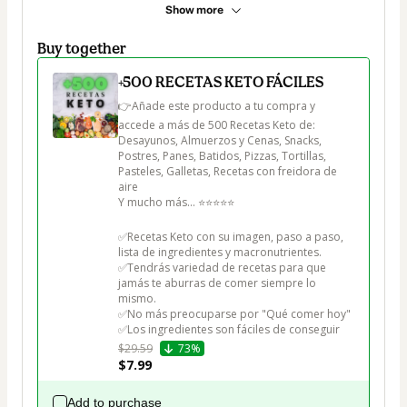
Show more
Buy together
+500 RECETAS KETO FÁCILES
👉Añade este producto a tu compra y 
accede a más de 500 Recetas Keto de:

Desayunos, Almuerzos y Cenas, Snacks, 
Postres, Panes, Batidos, Pizzas, Tortillas, 
Pasteles, Galletas, Recetas con freidora de 
aire

Y mucho más... ⭐⭐⭐⭐⭐

✅Recetas Keto con su imagen, paso a paso, 
lista de ingredientes y macronutrientes.

✅Tendrás variedad de recetas para que 
jamás te aburras de comer siempre lo 
mismo.

✅No más preocuparse por "Qué comer hoy"

✅Los ingredientes son fáciles de conseguir
$29.59
73%
$7.99
Add to purchase