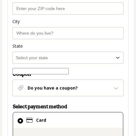
City
State
Coupon
Do you have a coupon?
Select payment method
Card
Card
selected
as
payment