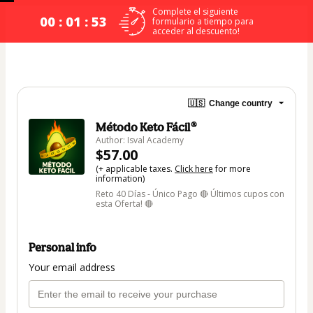
Complete el siguiente
00 : 01 : 53
formulario a tiempo para
acceder al descuento!
🇺🇸
Change country
Método Keto Fácil®
Author: Isval Academy
$57.00
(+ applicable taxes.
Click here
for more
information)
Reto 40 Días - Único Pago 🔴 Últimos cupos con
esta Oferta! 🔴
Personal info
Your email address