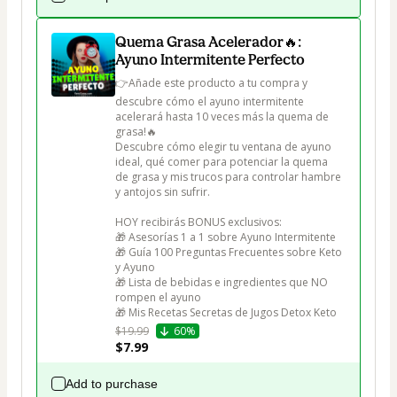
Quema Grasa Acelerador🔥:
Ayuno Intermitente Perfecto
👉Añade este producto a tu compra y 
descubre cómo el ayuno intermitente 
acelerará hasta 10 veces más la quema de 
grasa!🔥

Descubre cómo elegir tu ventana de ayuno 
ideal, qué comer para potenciar la quema 
de grasa y mis trucos para controlar hambre 
y antojos sin sufrir.

HOY recibirás BONUS exclusivos:

🎁 Asesorías 1 a 1 sobre Ayuno Intermitente

🎁 Guía 100 Preguntas Frecuentes sobre Keto 
y Ayuno

🎁 Lista de bebidas e ingredientes que NO 
rompen el ayuno

🎁 Mis Recetas Secretas de Jugos Detox Keto
$19.99
60%
$7.99
Add to purchase