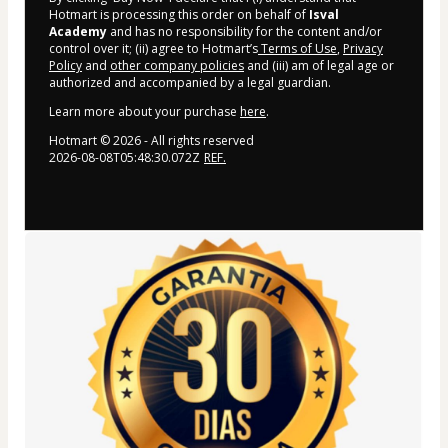
Hotmart is processing this order on behalf of
Isval
Academy
and has no responsibility for the content and/or
control over it; (ii) agree to Hotmart’s
Terms of Use
,
Privacy
Policy
and
other company policies
and (iii) am of legal age or
authorized and accompanied by a legal guardian.
Learn more about your purchase
here
.
Hotmart ©
2026
- All rights reserved
2026-08-08T05:48:30.072Z
REF.