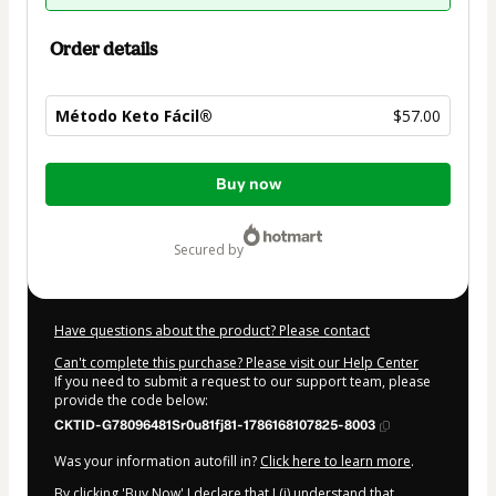
Order details
Método Keto Fácil®
$57.00
Total
Buy now
of
$57.00
secured by
Have questions about the product? Please contact
Can't complete this purchase? Please visit our Help Center
If you need to submit a request to our support team, please
provide the code below:
CKTID-G78096481Sr0u81fj81-1786168107825-8003
Was your information autofill in?
Click here to learn more
.
By clicking 'Buy Now' I declare that I (i) understand that