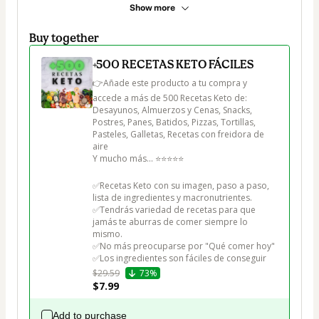
Show more
Buy together
+500 RECETAS KETO FÁCILES
👉Añade este producto a tu compra y 
accede a más de 500 Recetas Keto de:

Desayunos, Almuerzos y Cenas, Snacks, 
Postres, Panes, Batidos, Pizzas, Tortillas, 
Pasteles, Galletas, Recetas con freidora de 
aire

Y mucho más... ⭐⭐⭐⭐⭐

✅Recetas Keto con su imagen, paso a paso, 
lista de ingredientes y macronutrientes.

✅Tendrás variedad de recetas para que 
jamás te aburras de comer siempre lo 
mismo.

✅No más preocuparse por "Qué comer hoy"

✅Los ingredientes son fáciles de conseguir
$29.59
73%
$7.99
Add to purchase