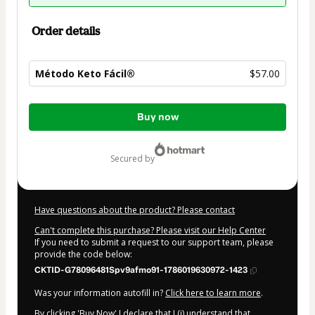
Order details
Método Keto Fácil®
$57.00
Total
Buy now
of
$57.00
secured by
Have questions about the product? Please contact
Can't complete this purchase? Please visit our Help Center
If you need to submit a request to our support team, please
provide the code below:
CKTID-G78096481Spv9afmo91-1786019630972-1423
Was your information autofill in?
Click here to learn more
.
By clicking 'Buy Now' I declare that I (i) understand that