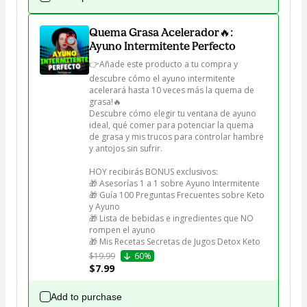
Quema Grasa Acelerador🔥:
Ayuno Intermitente Perfecto
👉Añade este producto a tu compra y 
descubre cómo el ayuno intermitente 
acelerará hasta 10 veces más la quema de 
grasa!🔥

Descubre cómo elegir tu ventana de ayuno 
ideal, qué comer para potenciar la quema 
de grasa y mis trucos para controlar hambre 
y antojos sin sufrir.

HOY recibirás BONUS exclusivos:

🎁 Asesorías 1 a 1 sobre Ayuno Intermitente

🎁 Guía 100 Preguntas Frecuentes sobre Keto 
y Ayuno

🎁 Lista de bebidas e ingredientes que NO 
rompen el ayuno

🎁 Mis Recetas Secretas de Jugos Detox Keto
$19.99
60%
$7.99
Add to purchase