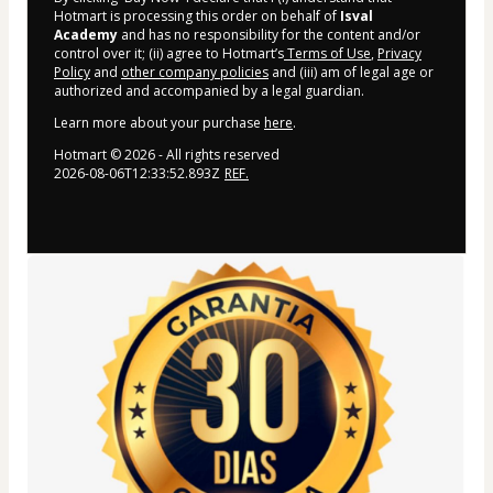
Hotmart is processing this order on behalf of
Isval
Academy
and has no responsibility for the content and/or
control over it; (ii) agree to Hotmart’s
Terms of Use
,
Privacy
Policy
and
other company policies
and (iii) am of legal age or
authorized and accompanied by a legal guardian.
Learn more about your purchase
here
.
Hotmart ©
2026
- All rights reserved
2026-08-06T12:33:52.893Z
REF.