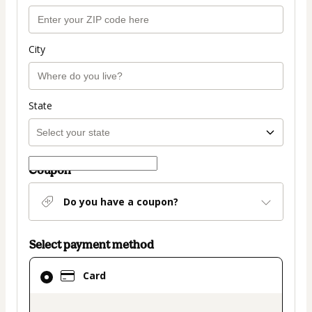
City
State
Coupon
Do you have a coupon?
Select payment method
Card
Card
selected
as
payment