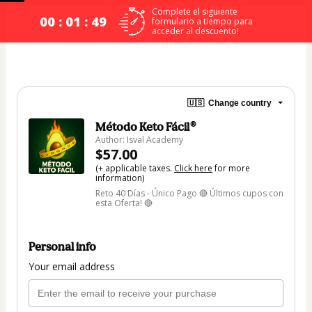
Complete el siguiente
00 : 01 : 49
formulario a tiempo para
acceder al descuento!
🇺🇸
Change country
Método Keto Fácil®
Author: Isval Academy
$57.00
(+ applicable taxes.
Click here
for more
information)
Reto 40 Días - Único Pago 🔴 Últimos cupos con
esta Oferta! 🔴
Personal info
Your email address