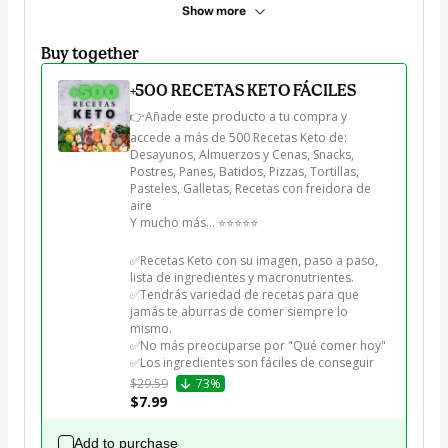
Show more
Buy together
+500 RECETAS KETO FÁCILES
👉Añade este producto a tu compra y 
accede a más de 500 Recetas Keto de:

Desayunos, Almuerzos y Cenas, Snacks, 
Postres, Panes, Batidos, Pizzas, Tortillas, 
Pasteles, Galletas, Recetas con freidora de 
aire

Y mucho más... ⭐⭐⭐⭐⭐

✅Recetas Keto con su imagen, paso a paso, 
lista de ingredientes y macronutrientes.

✅Tendrás variedad de recetas para que 
jamás te aburras de comer siempre lo 
mismo.

✅No más preocuparse por "Qué comer hoy"

✅Los ingredientes son fáciles de conseguir
$29.59
73%
$7.99
Add to purchase