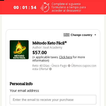
Complete el siguiente
00 : 01 : 54
formulario a tiempo para
acceder al descuento!
🇺🇸
Change country
Método Keto Fácil®
Author: Isval Academy
$57.00
(+ applicable taxes.
Click here
for more
information)
Reto 40 Días - Único Pago 🔴 Últimos cupos con
esta Oferta! 🔴
Personal info
Your email address