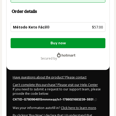
Order details
Método Keto Fácil®
$57.00
Total
Buy now
of
$57.00
secured by
Have questions about the product? Please contact
Can't complete this purchase? Please visit our Help Center
If you need to submit a request to our support team, please
provide the code below:
CKTID-G78096481Smmmxqq1x1-1786021683239-5931
Was your information autofill in?
Click here to learn more
.
By clicking 'Buy Now' I declare that I (i) understand that