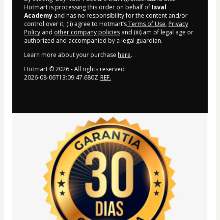
Hotmart is processing this order on behalf of
Isval
Academy
and has no responsibility for the content and/or
control over it; (ii) agree to Hotmart’s
Terms of Use
,
Privacy
Policy
and
other company policies
and (iii) am of legal age or
authorized and accompanied by a legal guardian.
Learn more about your purchase
here
.
Hotmart ©
2026
- All rights reserved
2026-08-06T13:09:47.680Z
REF.