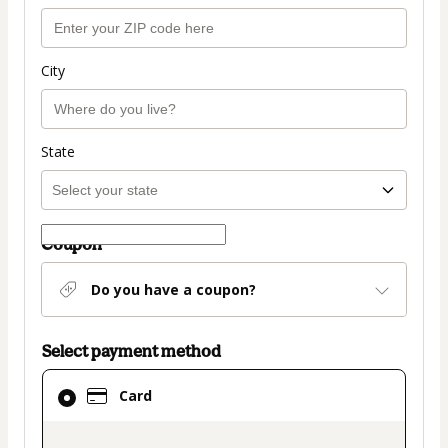
City
State
Coupon
Do you have a coupon?
Select payment method
Card
Card
selected
as
payment