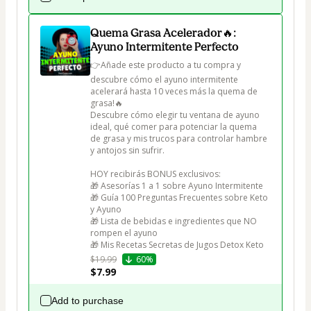
Quema Grasa Acelerador🔥:
Ayuno Intermitente Perfecto
👉Añade este producto a tu compra y 
descubre cómo el ayuno intermitente 
acelerará hasta 10 veces más la quema de 
grasa!🔥

Descubre cómo elegir tu ventana de ayuno 
ideal, qué comer para potenciar la quema 
de grasa y mis trucos para controlar hambre 
y antojos sin sufrir.

HOY recibirás BONUS exclusivos:

🎁 Asesorías 1 a 1 sobre Ayuno Intermitente

🎁 Guía 100 Preguntas Frecuentes sobre Keto 
y Ayuno

🎁 Lista de bebidas e ingredientes que NO 
rompen el ayuno

🎁 Mis Recetas Secretas de Jugos Detox Keto
$19.99
60%
$7.99
Add to purchase