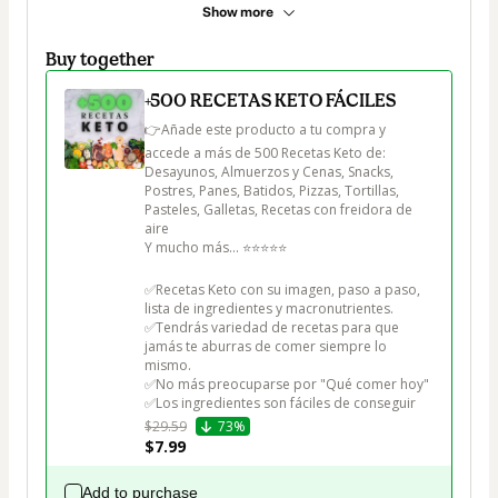
Show more
Buy together
+500 RECETAS KETO FÁCILES
👉Añade este producto a tu compra y 
accede a más de 500 Recetas Keto de:

Desayunos, Almuerzos y Cenas, Snacks, 
Postres, Panes, Batidos, Pizzas, Tortillas, 
Pasteles, Galletas, Recetas con freidora de 
aire

Y mucho más... ⭐⭐⭐⭐⭐

✅Recetas Keto con su imagen, paso a paso, 
lista de ingredientes y macronutrientes.

✅Tendrás variedad de recetas para que 
jamás te aburras de comer siempre lo 
mismo.

✅No más preocuparse por "Qué comer hoy"

✅Los ingredientes son fáciles de conseguir
$29.59
73%
$7.99
Add to purchase