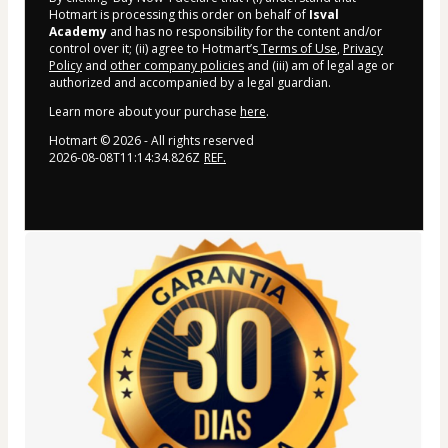
Hotmart is processing this order on behalf of
Isval
Academy
and has no responsibility for the content and/or
control over it; (ii) agree to Hotmart’s
Terms of Use
,
Privacy
Policy
and
other company policies
and (iii) am of legal age or
authorized and accompanied by a legal guardian.
Learn more about your purchase
here
.
Hotmart ©
2026
- All rights reserved
2026-08-08T11:14:34.826Z
REF.