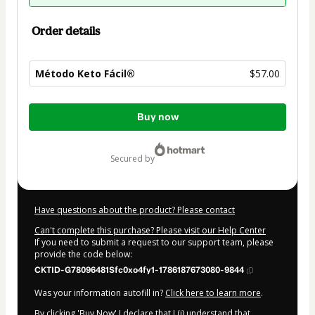
Order details
Método Keto Fácil®
$57.00
Total
Buy now
of
$57.00
secured by
Have questions about the product? Please contact
Can't complete this purchase? Please visit our Help Center
If you need to submit a request to our support team, please
provide the code below:
CKTID-G78096481Sfc0xo4fy1-1786187673080-9844
Was your information autofill in?
Click here to learn more
.
By clicking 'Buy Now' I declare that I (i) understand that