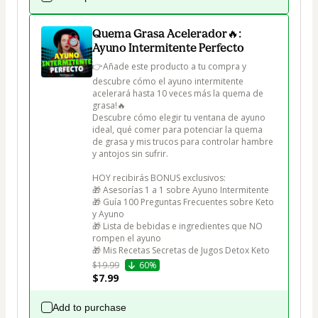
Quema Grasa Acelerador🔥:
Ayuno Intermitente Perfecto
👉Añade este producto a tu compra y 
descubre cómo el ayuno intermitente 
acelerará hasta 10 veces más la quema de 
grasa!🔥

Descubre cómo elegir tu ventana de ayuno 
ideal, qué comer para potenciar la quema 
de grasa y mis trucos para controlar hambre 
y antojos sin sufrir.

HOY recibirás BONUS exclusivos:

🎁 Asesorías 1 a 1 sobre Ayuno Intermitente

🎁 Guía 100 Preguntas Frecuentes sobre Keto 
y Ayuno

🎁 Lista de bebidas e ingredientes que NO 
rompen el ayuno

🎁 Mis Recetas Secretas de Jugos Detox Keto
$19.99
60%
$7.99
Add to purchase