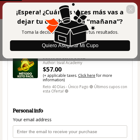
Complete el siguiente
00 : 01 : 40
formulario a tiempo para
¡Espera! ¿Cuántas veces más vas a
acceder al descuento!
dejar tu cambio para “mañana”?
Toma la decisión HOY y asegura tus resultados.
Quiero Asegurar Mi Cupo
🇺🇸
Change country
Método Keto Fácil®
Author: Isval Academy
$57.00
(+ applicable taxes.
Click here
for more
information)
Reto 40 Días - Único Pago 🔴 Últimos cupos con
esta Oferta! 🔴
Personal info
Your email address