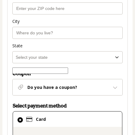
City
State
Coupon
Do you have a coupon?
Select payment method
Card
Card
selected
as
payment