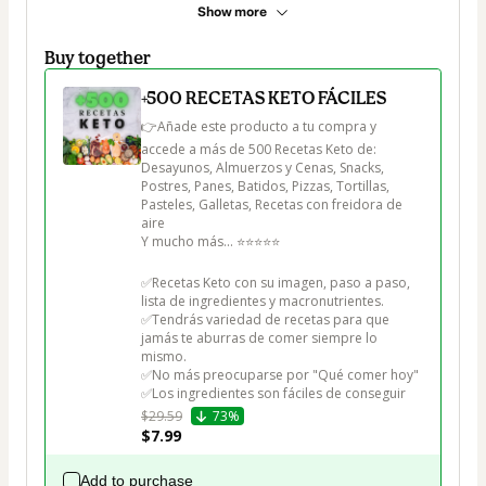
Show more
Buy together
+500 RECETAS KETO FÁCILES
👉Añade este producto a tu compra y 
accede a más de 500 Recetas Keto de:

Desayunos, Almuerzos y Cenas, Snacks, 
Postres, Panes, Batidos, Pizzas, Tortillas, 
Pasteles, Galletas, Recetas con freidora de 
aire

Y mucho más... ⭐⭐⭐⭐⭐

✅Recetas Keto con su imagen, paso a paso, 
lista de ingredientes y macronutrientes.

✅Tendrás variedad de recetas para que 
jamás te aburras de comer siempre lo 
mismo.

✅No más preocuparse por "Qué comer hoy"

✅Los ingredientes son fáciles de conseguir
$29.59
73%
$7.99
Add to purchase