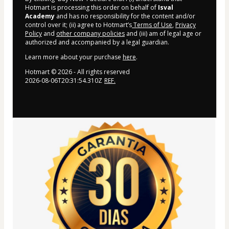
Hotmart is processing this order on behalf of
Isval
Academy
and has no responsibility for the content and/or
control over it; (ii) agree to Hotmart’s
Terms of Use
,
Privacy
Policy
and
other company policies
and (iii) am of legal age or
authorized and accompanied by a legal guardian.
Learn more about your purchase
here
.
Hotmart ©
2026
- All rights reserved
2026-08-06T20:31:54.310Z
REF.