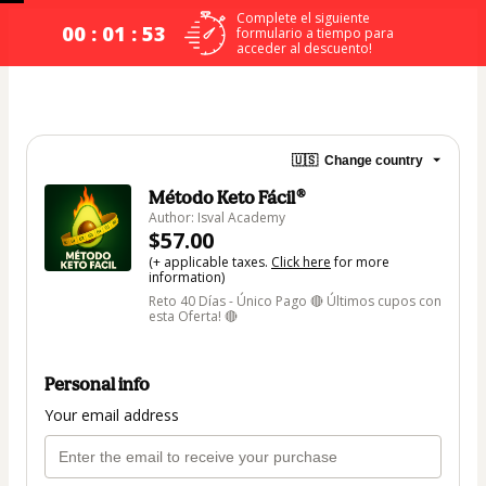
Complete el siguiente
00 : 01 : 52
formulario a tiempo para
acceder al descuento!
🇺🇸
Change country
Método Keto Fácil®
Author: Isval Academy
$57.00
(+ applicable taxes.
Click here
for more
information)
Reto 40 Días - Único Pago 🔴 Últimos cupos con
esta Oferta! 🔴
Personal info
Your email address