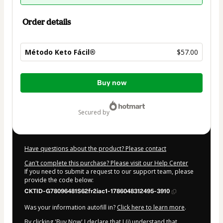
Order details
Método Keto Fácil®
$57.00
Total
Buy now
of
$57.00
secured by
Have questions about the product? Please contact
Can't complete this purchase? Please visit our Help Center
If you need to submit a request to our support team, please
provide the code below:
CKTID-G78096481S62fr2iac1-1786048312495-3910
Was your information autofill in?
Click here to learn more
.
By clicking 'Buy Now' I declare that I (i) understand that