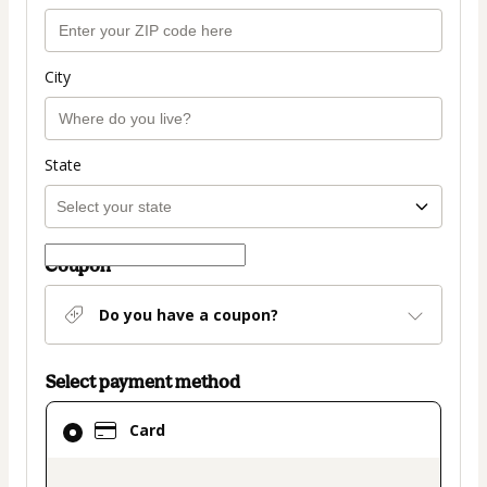
City
State
Coupon
Do you have a coupon?
Select payment method
Card
Card
selected
as
payment