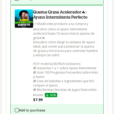
Quema Grasa Acelerador🔥:
Ayuno Intermitente Perfecto
👉Añade este producto a tu compra y 
descubre cómo el ayuno intermitente 
acelerará hasta 10 veces más la quema de 
grasa!🔥

Descubre cómo elegir tu ventana de ayuno 
ideal, qué comer para potenciar la quema 
de grasa y mis trucos para controlar hambre 
y antojos sin sufrir.

HOY recibirás BONUS exclusivos:

🎁 Asesorías 1 a 1 sobre Ayuno Intermitente

🎁 Guía 100 Preguntas Frecuentes sobre Keto 
y Ayuno

🎁 Lista de bebidas e ingredientes que NO 
rompen el ayuno

🎁 Mis Recetas Secretas de Jugos Detox Keto
$19.99
60%
$7.99
Add to purchase