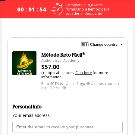
Complete el siguiente
00 : 01 : 53
formulario a tiempo para
acceder al descuento!
🇺🇸
Change country
Método Keto Fácil®
Author: Isval Academy
$57.00
(+ applicable taxes.
Click here
for more
information)
Reto 40 Días - Único Pago 🔴 Últimos cupos con
esta Oferta! 🔴
Personal info
Your email address