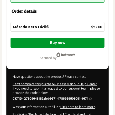
Order details
Método Keto Fácil®
$57.00
Total
Buy now
of
$57.00
secured by
Have questions about the product? Please contact
Can't complete this purchase? Please visit our Help Center
If you need to submit a request to our support team, please
provide the code below:
CKTID-G78096481S2zieb9671-1786369508091-1674
Was your information autofill in?
Click here to learn more
.
By clicking 'Buy Now' I declare that I (i) understand that