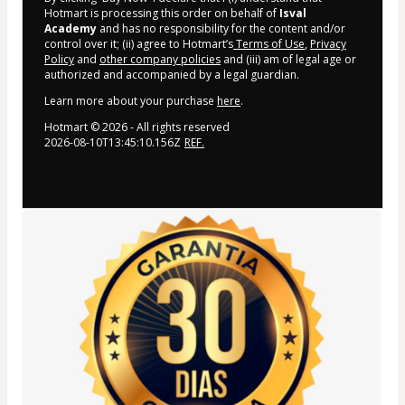
Hotmart is processing this order on behalf of
Isval
Academy
and has no responsibility for the content and/or
control over it; (ii) agree to Hotmart’s
Terms of Use
,
Privacy
Policy
and
other company policies
and (iii) am of legal age or
authorized and accompanied by a legal guardian.
Learn more about your purchase
here
.
Hotmart ©
2026
- All rights reserved
2026-08-10T13:45:10.156Z
REF.