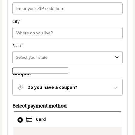
City
State
Coupon
Do you have a coupon?
Select payment method
Card
Card
selected
as
payment