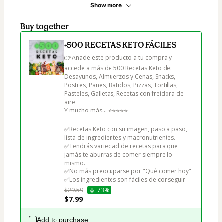
Show more
Buy together
+500 RECETAS KETO FÁCILES
👉Añade este producto a tu compra y 
accede a más de 500 Recetas Keto de:

Desayunos, Almuerzos y Cenas, Snacks, 
Postres, Panes, Batidos, Pizzas, Tortillas, 
Pasteles, Galletas, Recetas con freidora de 
aire

Y mucho más... ⭐⭐⭐⭐⭐

✅Recetas Keto con su imagen, paso a paso, 
lista de ingredientes y macronutrientes.

✅Tendrás variedad de recetas para que 
jamás te aburras de comer siempre lo 
mismo.

✅No más preocuparse por "Qué comer hoy"

✅Los ingredientes son fáciles de conseguir
$29.59
73%
$7.99
Add to purchase