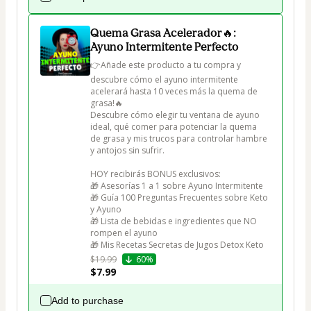
Quema Grasa Acelerador🔥:
Ayuno Intermitente Perfecto
👉Añade este producto a tu compra y 
descubre cómo el ayuno intermitente 
acelerará hasta 10 veces más la quema de 
grasa!🔥

Descubre cómo elegir tu ventana de ayuno 
ideal, qué comer para potenciar la quema 
de grasa y mis trucos para controlar hambre 
y antojos sin sufrir.

HOY recibirás BONUS exclusivos:

🎁 Asesorías 1 a 1 sobre Ayuno Intermitente

🎁 Guía 100 Preguntas Frecuentes sobre Keto 
y Ayuno

🎁 Lista de bebidas e ingredientes que NO 
rompen el ayuno

🎁 Mis Recetas Secretas de Jugos Detox Keto
$19.99
60%
$7.99
Add to purchase