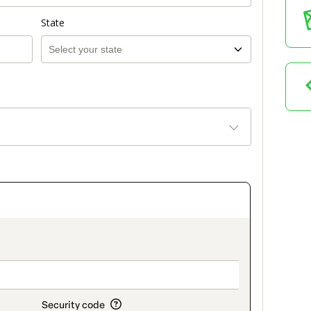
State
on_title_v2