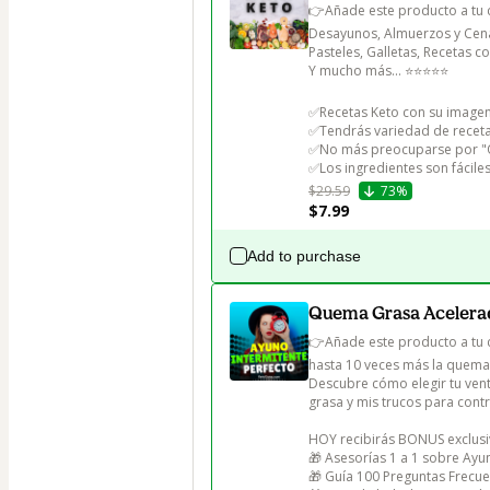
👉Añade este producto a tu 
Desayunos, Almuerzos y Cenas,
Pasteles, Galletas, Recetas co
Y mucho más... ⭐⭐⭐⭐⭐

✅Recetas Keto con su imagen, 
✅Tendrás variedad de receta
✅No más preocuparse por "
✅Los ingredientes son fácile
$29.59
73%
$7.99
Add to purchase
Quema Grasa Acelerad
👉Añade este producto a tu 
hasta 10 veces más la quema 
Descubre cómo elegir tu ven
grasa y mis trucos para contro
HOY recibirás BONUS exclusiv
🎁 Asesorías 1 a 1 sobre Ayun
🎁 Guía 100 Preguntas Frecue