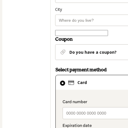
City
Coupon
Do you have a coupon?
Select payment method
Card
Card
selected
as
payment
payment_data.secti
method