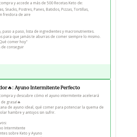
compra y accede a más de 500 Recetas Keto de:

 Snacks, Postres, Panes, Batidos, Pizzas, Tortillas, 
n freidora de aire

paso a paso, lista de ingredientes y macronutrientes.

s para que jamás te aburras de comer siempre lo mismo.

Qué comer hoy"

s de conseguir
or🔥: Ayuno Intermitente Perfecto
compra y descubre cómo el ayuno intermitente acelerará 
de grasa!🔥

tana de ayuno ideal, qué comer para potenciar la quema de 
lar hambre y antojos sin sufrir.

os:

o Intermitente

ntes sobre Keto y Ayuno
