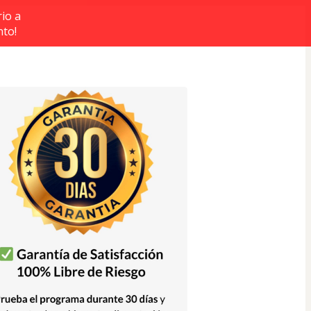
io a
nto!