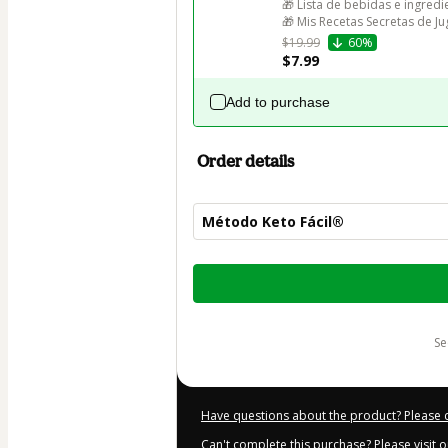
🎁 Lista de bebidas e ingred
🎁 Mis Recetas Secretas de J
$19.99
60%
$7.99
Add to purchase
Order details
Método Keto Fácil®
Total
of
$57.00
s
Have questions about the product? Please 
Can't complete this purchase? Please visit 