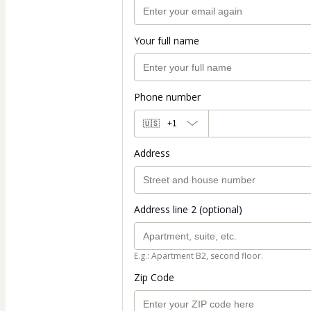
Your full name
Phone number
🇺🇸
+1
Address
Address line 2 (optional)
E.g.: Apartment B2, second floor.
Zip Code