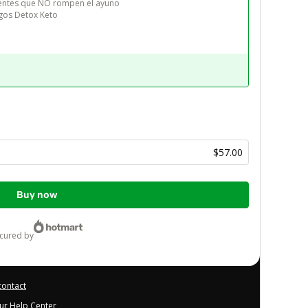
ientes que NO rompen el ayuno

ugos Detox Keto
$57.00
Buy now
ecured by
contact
our Help Center