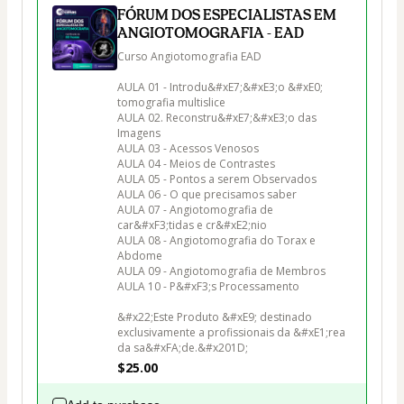
FÓRUM DOS ESPECIALISTAS EM
ANGIOTOMOGRAFIA - EAD
Curso Angiotomografia EAD

AULA 01 - Introdu&#xE7;&#xE3;o &#xE0; 
tomografia multislice

AULA 02. Reconstru&#xE7;&#xE3;o das 
Imagens

AULA 03 - Acessos Venosos

AULA 04 - Meios de Contrastes

AULA 05 - Pontos a serem Observados

AULA 06 - O que precisamos saber

AULA 07 - Angiotomografia de 
car&#xF3;tidas e cr&#xE2;nio

AULA 08 - Angiotomografia do Torax e 
Abdome

AULA 09 - Angiotomografia de Membros

AULA 10 - P&#xF3;s Processamento

&#x22;Este Produto &#xE9; destinado 
exclusivamente a profissionais da &#xE1;rea 
da sa&#xFA;de.&#x201D;
$25.00