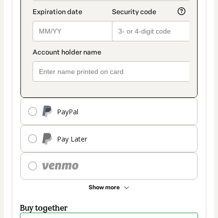
PayPal
Pay Later
Show more
Buy together