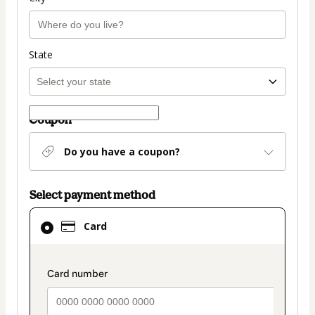
State
Coupon
Do you have a coupon?
Select payment method
Card
Card
selected
as
payment
payment_data.section_title_v2
method