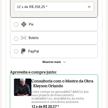
Pix
Boleto
PayPal
Mostrar mais
Aproveite e compre junto:
Consultoria com o Mestre da Obra
- Kleyson Orlando
Conte comigo na aprova&#xE7;&#xE3;o dos 
seus projetos de financiamento 
imobili&#xE1;rio, atrav&#xE9;s da minha 
assessoria e consultoria exclusiva.
12 x de R$ 20,37 *