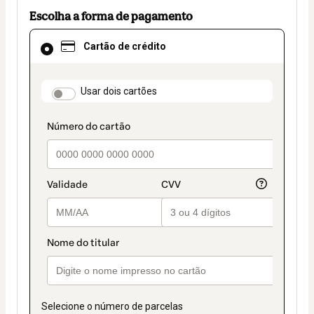
Escolha a forma de pagamento
Cartão
Cartão de crédito
de
crédito
selecionado
como
payment_data.section_title_v2
Usar dois cartões
método
de
pagamento
Selecione o número de parcelas