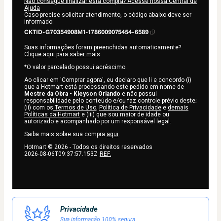
Não consegue finalizar esta compra? Acesse nossa Central de
Ajuda
Caso precise solicitar atendimento, o código abaixo deve ser
informado:
CKTID-G70354908M1-1786009075454-6589
Suas informações foram preenchidas automaticamente?
Clique aqui para saber mais
.
*O valor parcelado possui acréscimo.
Ao clicar em 'Comprar agora', eu declaro que li e concordo (i)
que a Hotmart está processando este pedido em nome de
Mestre da Obra - Kleyson Orlando
e não possui
responsabilidade pelo conteúdo e/ou faz controle prévio deste;
(ii) com os
Termos de Uso
,
Política de Privacidade
e
demais
Políticas da Hotmart
e (iii) que sou maior de idade ou
autorizado e acompanhado por um responsável legal.
Saiba mais sobre sua compra
aqui
.
Hotmart ©
2026
- Todos os direitos reservados
2026-08-06T09:37:57.153Z
REF.
Privacidade
Sua informação 100% segura