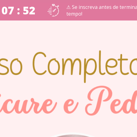
 07 : 50
⚠ Se inscreva antes de termina
tempo!