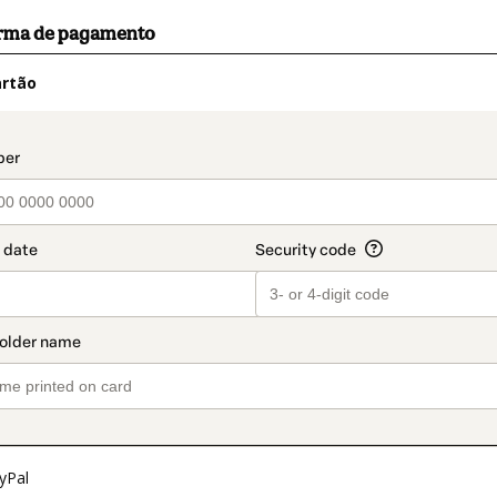
orma de pagamento
artão
t_data.section_title_v2
yPal