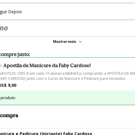
gue Depois
Mostrar mais
compre junto:
✨ Apostila de Manicure da Faby Cardoso!
&#x1F525; OBS: 8 em cada 10 alunas est&#xE3;o comprando a APOSTILA DE M
FABY CARDOSO junto com o Curso de Manicure e Pedicure para Iniciantes.
US$ 9,00
 produto
a compra
nicure e Pedicure (Iniciante) Faby Cardoso