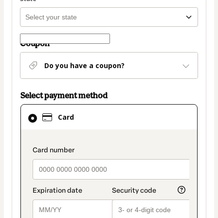
Coupon
Do you have a coupon?
Select payment method
Card
Card
selected
as
payment
payment_data.section_title_v2
method