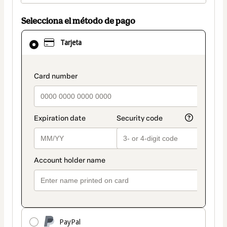
Selecciona el método de pago
El
Tarjeta
método
de
pago
seleccionado
payment_data.section_title_v2
es
Tarjeta
PayPal