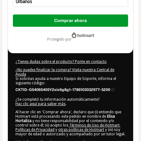
Urbanos
Total
de
Comprar ahora
431,00 US$
protegido por
¿Tienes dudas sobre el producto? Ponte en contacto
¿No puedes finalizar la compra? Visita nuestra Central de
Ayuda
Si solicitas ayuda a nuestro Equipo de Soporte, informa el
siguiente código:
CKTID-G54065405Y2six6g8g1-1786103032977-5200
¿Se completó tu información automáticamente?
Haz clic aquí para saber más
.
Al hacer clic en 'Comprar ahora', declaro que (i) entiendo que
Hotmart está procesando este pedido en nombre de
Elisa
Hortaliza
y no tiene responsabilidad por el contenido y/o
control sobre él; (ii) acepto los
Términos de Uso de Hotmart
,
Políticas de Privacidad
y
otras políticas de Hotmart
y (iii) soy
mayor de edad o autorizado y acompañado por un tutor legal.