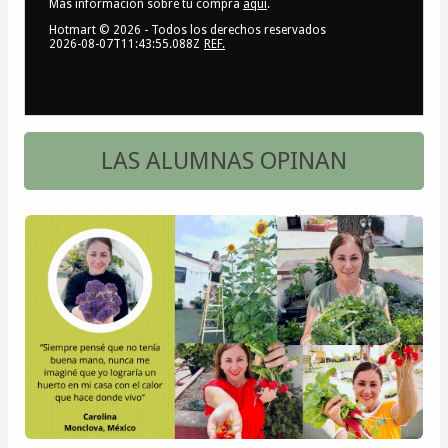
Más información sobre tu compra
aquí
.
Hotmart ©
2026
- Todos los derechos reservados
2026-08-07T11:43:55.088Z
REF.
LAS ALUMNAS OPINAN