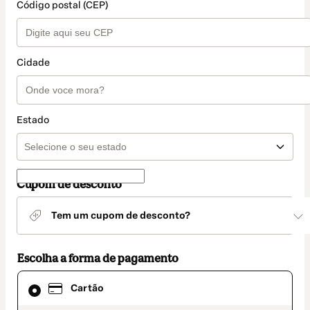
Código postal (CEP)
Cidade
Estado
Cupom de desconto
Tem um cupom de desconto?
Escolha a forma de pagamento
Cartão
Cartão
selecionado
como