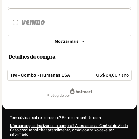
Mostrar mais
Detalhes da compra
TM - Combo - Humanas ESA
US$ 64,00 / ano
Total
de
protegido por
US$ 64,00
Tem dúvidas sobre o produto? Entre em contato com
Não consegue finalizar esta compra? Acesse nossa Central de Ajuda
Caso precise solicitar atendimento, o código abaixo deve ser
informado: