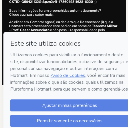
CKTID-G50421132Gtkpzn2vi1-1786049811628-6220
Suas informações foram preenchidas automaticamente?
Clique aqui para saber mais
.
Ao clicar em 'Comprar agora', eu declaro que li e concordo (i) que a
Hotmart está processando este pedido em nome de
Teorema Militar
- Prof. Cesar Annunciato
e não possui responsabilidade pelo
conteúdo e/ou faz controle prévio deste; (ii) com os
Termos de Uso
,
Política de Privacidade
e
demais Políticas da Hotmart
e (iii) que sou
maior de idade ou autorizado e acompanhado por um responsável
legal.
Saiba mais sobre sua compra
aqui
.
Hotmart ©
2026
- Todos os direitos reservados
2026-08-06T20:56:53.629Z
REF.