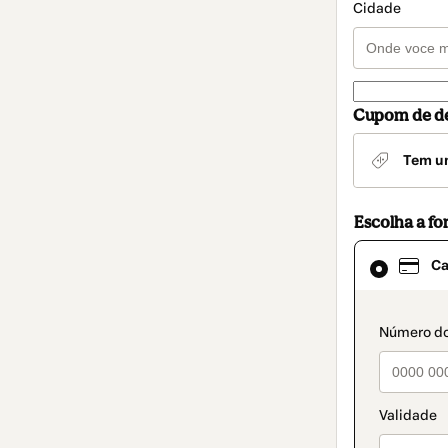
Cidade
Cupom de d
Tem u
Escolha a f
Cartão
Ca
selecionado
como
método
de
paymen
pagamento