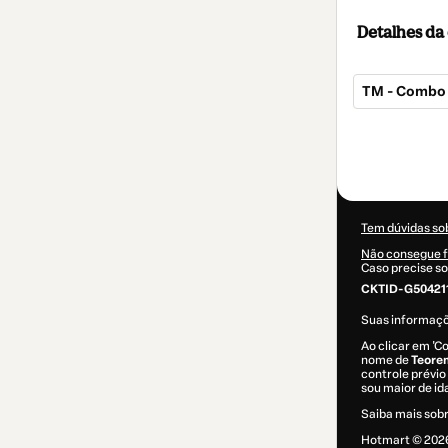
Detalhes d
TM - Combo
Total
de
US$ 55,00
Tem dúvidas so
Não consegue f
Caso precise so
CKTID-G504211
Suas informaç
Ao clicar em 'C
nome de
Teorem
controle prévio 
sou maior de i
Saiba mais sob
Hotmart ©
202