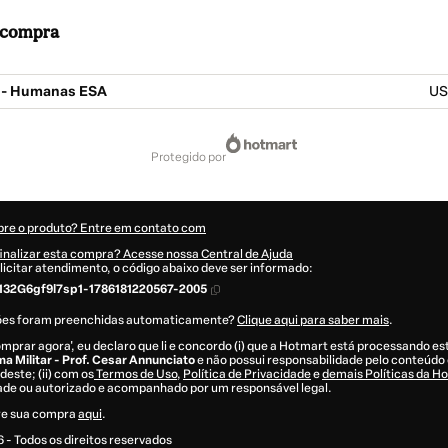
a compra
 - Humanas ESA
US
protegido por
bre o produto? Entre em contato com
inalizar esta compra? Acesse nossa Central de Ajuda
licitar atendimento, o código abaixo deve ser informado:
32G6gf9l7sp1-1786181220567-2005
ões foram preenchidas automaticamente?
Clique aqui para saber mais
.
omprar agora', eu declaro que li e concordo (i) que a Hotmart está processando e
a Militar - Prof. Cesar Annunciato
e não possui responsabilidade pelo conteúdo 
deste; (ii) com os
Termos de Uso
,
Política de Privacidade
e
demais Políticas da H
dade ou autorizado e acompanhado por um responsável legal.
re sua compra
aqui
.
6
- Todos os direitos reservados