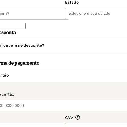
Estado
esconto
m cupom de desconto?
orma de pagamento
rtão
t_data.section_title_v2