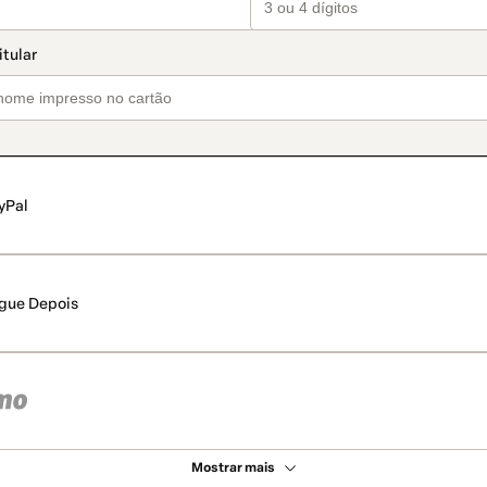
yPal
gue Depois
Mostrar mais