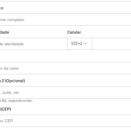
to
idade
Celular
🇺🇸
+1
 2 (Opcional)
o B2, segundo andar.
 (CEP)