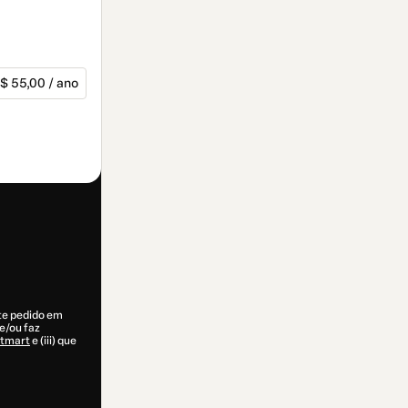
$ 55,00 / ano
ste pedido em
e/ou faz
otmart
e (iii) que