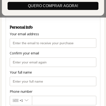
(+ applicable taxes.
Click here
for more
QUERO COMPRAR AGORA!
information)
PLANO COMPLETO R$197
Personal info
Your email address
Confirm your email
Your full name
Phone number
🇺🇸
+1