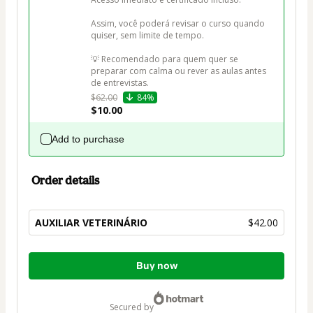
Assim, você poderá revisar o curso quando 
quiser, sem limite de tempo.

💡 Recomendado para quem quer se 
preparar com calma ou rever as aulas antes 
de entrevistas.
$62.00
84%
$10.00
Add to purchase
Order details
AUXILIAR VETERINÁRIO
$42.00
Total
Buy now
of
$42.00
secured by