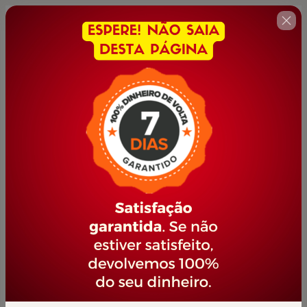
🇺🇸
Change country
AUXILIAR VETERINÁRIO
Author: PORTAL JOVEM EMPREENDEDOR
$42.00