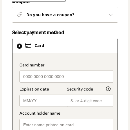
Coupon
Do you have a coupon?
Select payment method
Card
Card
selected
as
payment
payment_data.section_title_v2
method