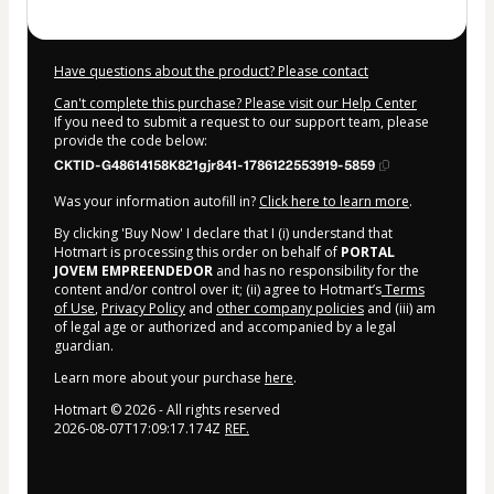
Have questions about the product? Please contact
Can't complete this purchase? Please visit our Help Center
If you need to submit a request to our support team, please
provide the code below:
CKTID-G48614158K821gjr841-1786122553919-5859
Was your information autofill in?
Click here to learn more
.
By clicking 'Buy Now' I declare that I (i) understand that
Hotmart is processing this order on behalf of
PORTAL
JOVEM EMPREENDEDOR
and has no responsibility for the
content and/or control over it; (ii) agree to Hotmart’s
Terms
of Use
,
Privacy Policy
and
other company policies
and (iii) am
of legal age or authorized and accompanied by a legal
guardian.
Learn more about your purchase
here
.
Hotmart ©
2026
- All rights reserved
2026-08-07T17:09:17.174Z
REF.