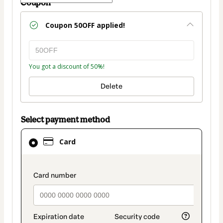
Coupon
Coupon
50OFF
applied!
You got a discount of 50%!
Delete
Select payment method
Card
Card
selected
as
payment
payment_data.section_title_v2
method