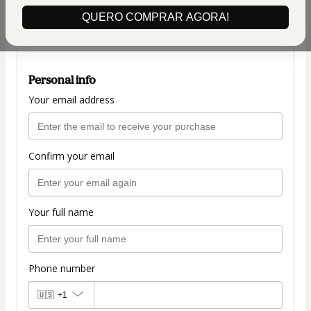
(+ applicable taxes.
Click here
for more
QUERO COMPRAR AGORA!
information)
PLANO COMPLETO R$197
Personal info
Your email address
Confirm your email
Your full name
Phone number
🇺🇸
+1