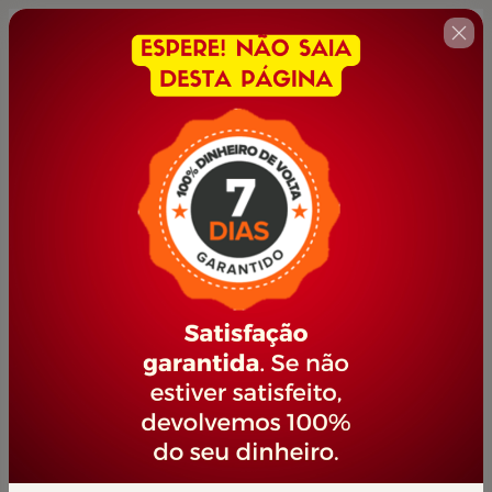
🇺🇸
Change country
AUXILIAR VETERINÁRIO
Author: PORTAL JOVEM EMPREENDEDOR
$21.00