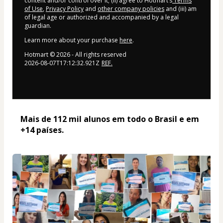
content and/or control over it; (ii) agree to Hotmart’s
Terms
of Use
,
Privacy Policy
and
other company policies
and (iii) am
of legal age or authorized and accompanied by a legal
guardian.
Learn more about your purchase
here
.
Hotmart ©
2026
- All rights reserved
2026-08-07T17:12:32.921Z
REF.
Mais de 112 mil alunos em todo o Brasil e em 
+14 países. 