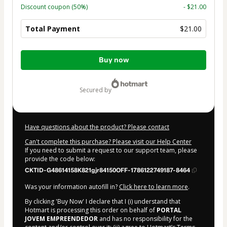
Discount coupon
(50%)
- $21.00
Total Payment
$21.00
Total
Buy now
of
$21.00
secured by
Have questions about the product? Please contact
Can't complete this purchase? Please visit our Help Center
If you need to submit a request to our support team, please
provide the code below:
CKTID-G48614158K821gjr84150OFF-1786122749187-8464
Was your information autofill in?
Click here to learn more
.
By clicking 'Buy Now' I declare that I (i) understand that
Hotmart is processing this order on behalf of
PORTAL
JOVEM EMPREENDEDOR
and has no responsibility for the