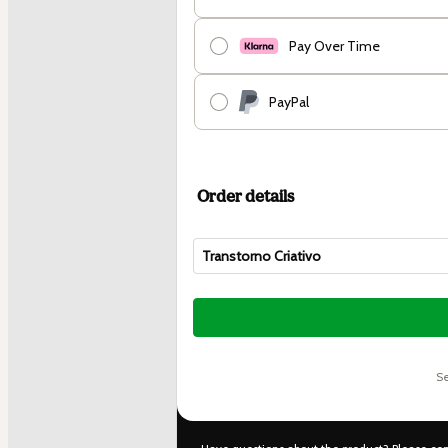
Pay Over Time
PayPal
Order details
Transtorno Criativo
Total
of
$42.00