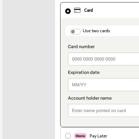
Card
Card
selected
as
payment
method
payment_data.section_
Use two cards
Pay Later