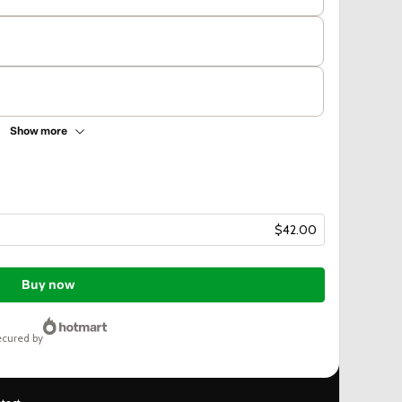
Show more
$42.00
Buy now
secured by