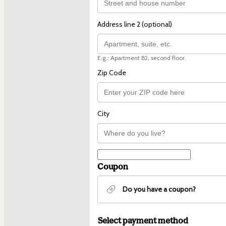
Address line 2 (optional)
E.g.: Apartment B2, second floor.
Zip Code
City
Coupon
Do you have a coupon?
Select payment method