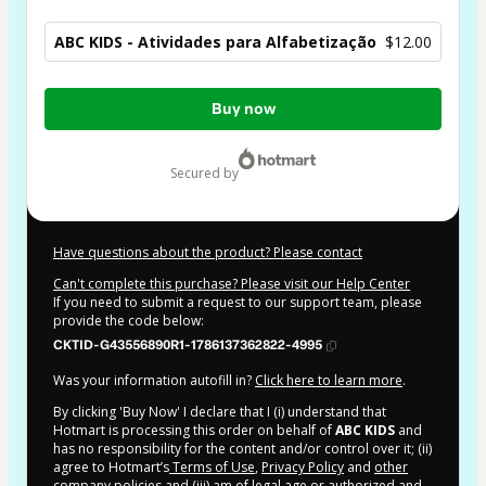
ABC KIDS - Atividades para Alfabetização
$12.00
Total
Buy now
of
$12.00
secured by
Have questions about the product? Please contact
Can't complete this purchase? Please visit our Help Center
If you need to submit a request to our support team, please
provide the code below:
CKTID-G43556890R1-1786137362822-4995
Was your information autofill in?
Click here to learn more
.
By clicking 'Buy Now' I declare that I (i) understand that
Hotmart is processing this order on behalf of
ABC KIDS
and
has no responsibility for the content and/or control over it; (ii)
agree to Hotmart’s
Terms of Use
,
Privacy Policy
and
other
company policies
and (iii) am of legal age or authorized and