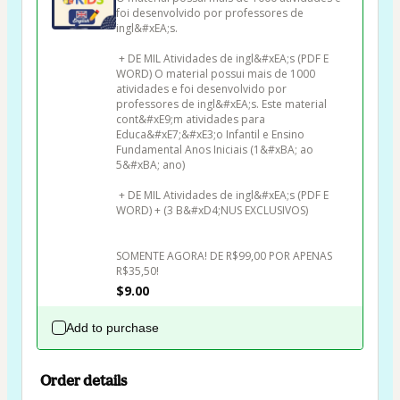
foi desenvolvido por professores de 
ingl&#xEA;s. 

 + DE MIL Atividades de ingl&#xEA;s (PDF E 
WORD) O material possui mais de 1000 
atividades e foi desenvolvido por 
professores de ingl&#xEA;s. Este material 
cont&#xE9;m atividades para 
Educa&#xE7;&#xE3;o Infantil e Ensino 
Fundamental Anos Iniciais (1&#xBA; ao 
5&#xBA; ano)

 + DE MIL Atividades de ingl&#xEA;s (PDF E 
WORD) + (3 B&#xD4;NUS EXCLUSIVOS)

SOMENTE AGORA! DE R$99,00 POR APENAS 
R$35,50!
$9.00
Add to purchase
Order details