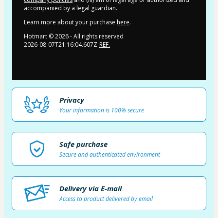
accompanied by a legal guardian.
Learn more about your purchase
here
.
Hotmart ©
2026
- All rights reserved
2026-08-07T21:16:04.607Z
REF.
Privacy
Your information is 100% secure
Safe purchase
Secure and authenticated environment
Delivery via E-mail
Access to product delivered by email