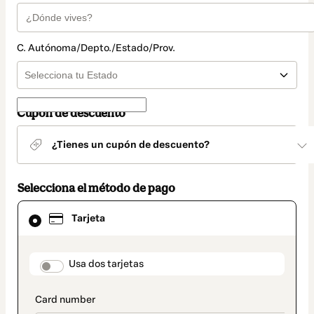
C. Autónoma/Depto./Estado/Prov.
Cupón de descuento
¿Tienes un cupón de descuento?
Selecciona el método de pago
El
Tarjeta
método
de
pago
seleccionado
payment_data.section_title_v2
Usa dos tarjetas
es
Tarjeta