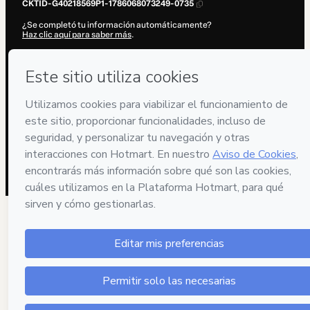
CKTID-G40218569P1-1786068073249-0735
¿Se completó tu información automáticamente?
Haz clic aquí para saber más
.
Al hacer clic en 'Comprar ahora', declaro que (i) entiendo que Hotmart
está procesando este pedido en nombre de
Nick Marketing
y no tiene
responsabilidad por el contenido y/o control sobre él; (ii) acepto los
Términos de Uso de Hotmart
,
Políticas de Privacidad
y
otras políticas
de Hotmart
y (iii) soy mayor de edad o autorizado y acompañado por
un tutor legal.
Más información sobre tu compra
aquí
.
Hotmart ©
2026
- Todos los derechos reservados
2026-08-07T02:01:15.329Z
REF.