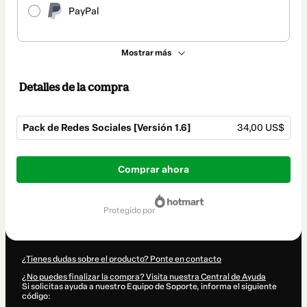
PayPal
Mostrar más
Detalles de la compra
Pack de Redes Sociales [Versión 1.6]
34,00 US$
Total
de
Comprar ahora
34,00 US$
protegido por
¿Tienes dudas sobre el producto? Ponte en contacto
¿No puedes finalizar la compra? Visita nuestra Central de Ayuda
Si solicitas ayuda a nuestro Equipo de Soporte, informa el siguiente
código: