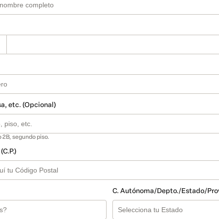
sa, etc. (Opcional)
 2B, segundo piso.
(C.P.)
C. Autónoma/Depto./Estado/Pro