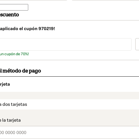
escuento
 aplicado el cupón
970219
!
 un cupón de 70%!
el método de pago
rjeta
o
t_data.section_title_v2
a dos tarjetas