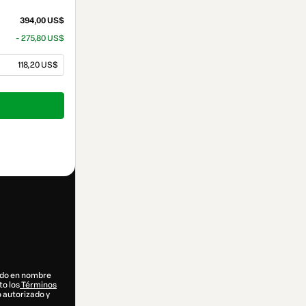
394,00 US$
- 275,80 US$
118,20 US$
dido en nombre
to los
Términos
o autorizado y