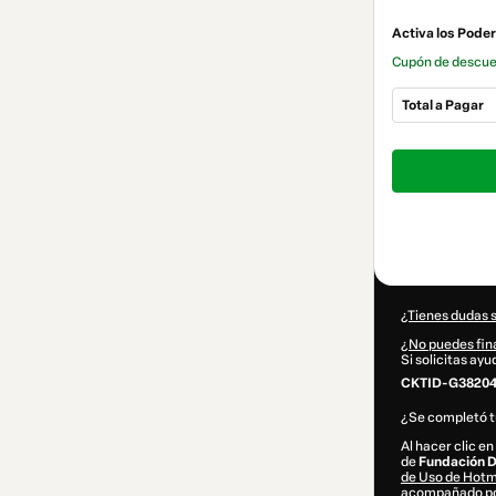
Activa los Pode
Cupón de descu
Total a Pagar
Total
de
118,20 US$
¿Tienes dudas 
¿No puedes fina
Si solicitas ay
CKTID-G38204
¿Se completó 
Al hacer clic e
de
Fundación 
de Uso de Hot
acompañado por