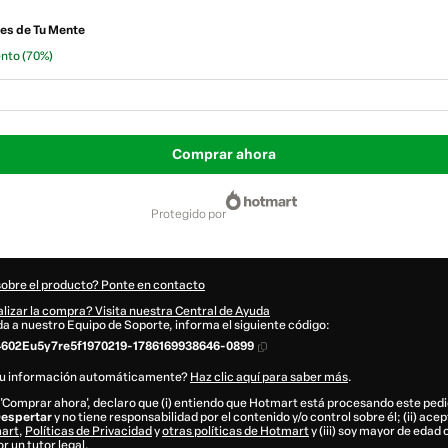
res de Tu Mente
ento
(70%)
Comprar ahora
protegido por
sobre el producto? Ponte en contacto
lizar la compra? Visita nuestra Central de Ayuda
uda a nuestro Equipo de Soporte, informa el siguiente código:
602Eu5y7re5f1970219-1786169938646-0899
tu información automáticamente?
Haz clic aquí para saber más
.
n 'Comprar ahora', declaro que (i) entiendo que Hotmart está procesando este pe
Despertar
y no tiene responsabilidad por el contenido y/o control sobre él; (ii) acep
mart
,
Políticas de Privacidad
y
otras políticas de Hotmart
y (iii) soy mayor de edad 
 un tutor legal.