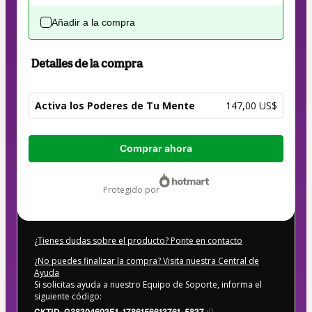
Añadir a la compra
Detalles de la compra
Activa los Poderes de Tu Mente
147,00 US$
Total
Comprar ahora
de
147,00 US$
protegido por
¿Tienes dudas sobre el producto? Ponte en contacto
¿No puedes finalizar la compra? Visita nuestra Central de
Ayuda
Si solicitas ayuda a nuestro Equipo de Soporte, informa el
siguiente código:
CKTID-G38204602E1-1786156612761-5827