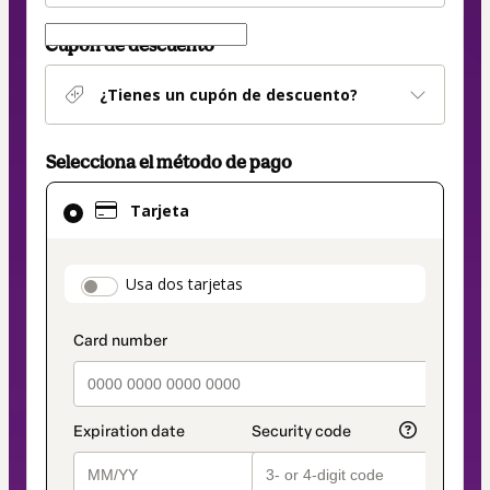
Cupón de descuento
¿Tienes un cupón de descuento?
Selecciona el método de pago
El
Tarjeta
método
de
pago
payment_data.section_title_v2
Usa dos tarjetas
seleccionado
es
Tarjeta