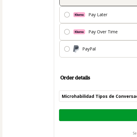
Pay Later
Pay Over Time
PayPal
Order details
Microhabilidad Tipos de Conversa
Total
of
$40.00
s