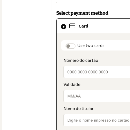
Select payment method
Card
Card
selected
as
payment
payment_data.secti
Use two cards
method