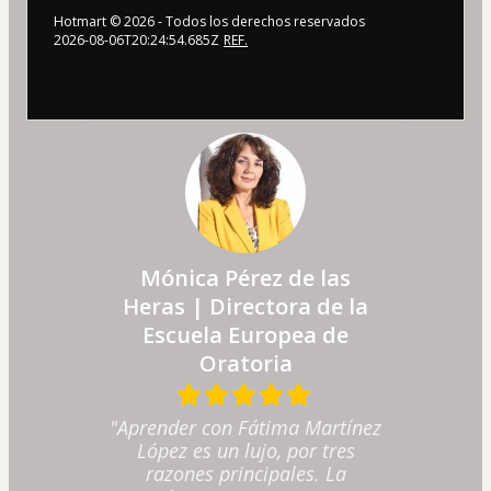
Hotmart ©
2026
- Todos los derechos reservados
2026-08-06T20:24:54.685Z
REF.
Mónica Pérez de las
Heras | Directora de la
Escuela Europea de
Oratoria
"Aprender con Fátima Martínez
López es un lujo, por tres
razones principales. La