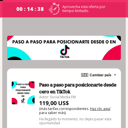
Aprovecha esta oferta por
00 : 14 : 38
tiempo limitado.
🇺🇸
Cambiar país
Paso a paso para posicionarte desde
cero en TikTok
Autor: Social Media FM
119,00 US$
(más tarifas correspondientes.
Haz clic aquí
para saber más)
Ha llegado tu momento, no dejes pasar esta
oportunidad