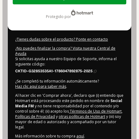
de
119,00 US$
protegido por
¿Tienes dudas sobre el producto? Ponte en contacto
¿No puedes finalizar la compra? Visita nuestra Central de
Ayuda
Si solicitas ayuda a nuestro Equipo de Soporte, informa el
siguiente código:
CKTID-G32853535A1-1786047892875-2025
¿Se completó tu información automáticamente?
Haz clic aquí para saber más
.
Al hacer clic en 'Comprar ahora', declaro que (i) entiendo que
Hotmart está procesando este pedido en nombre de
Social
Media FM
y no tiene responsabilidad por el contenido y/o
control sobre él; (ii) acepto los
Términos de Uso de Hotmart
,
Políticas de Privacidad
y
otras políticas de Hotmart
y (iii) soy
mayor de edad o autorizado y acompañado por un tutor
legal.
Más información sobre tu compra
aquí
.