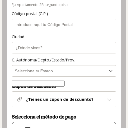
Ej.: Apartamento 2B, segundo piso.
Código postal (C.P.)
Ciudad
C. Autónoma/Depto./Estado/Prov.
Cupón de descuento
¿Tienes un cupón de descuento?
Selecciona el método de pago
El