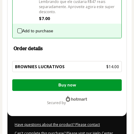
Lembrando que ele custaria R$47 reais 
separadamente. Aproveite agora este super 
desconto.
$7.00
Add to purchase
Order details
BROWNIES LUCRATIVOS
$14.00
Total
Buy now
of
$14.00
secured by
Have questions about the product? Please contact
Can't complete this purchase? Please visit our Help Center