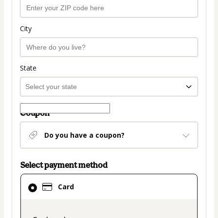
City
State
Coupon
Do you have a coupon?
Select payment method
Card
Card
selected
as
payment