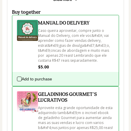
Buy together
MANUAL DO DELIVERY
Caso queira aproveitar, compre junto o 
Manual do Delivery, com ele voc&#xEA; vai 
aprender como fazer vendas delivery, 
estrat&#xE9;gias de divulga&#xE7;&#xE3;o, 
t&#xE9;cnicas de abordagem e muito mais 
por  apenas 20 reais! Lembrando que ele 
custaria R$47 reais separadamente.
$5.00
Add to purchase
GELADINHOS GOURMET´S
LUCRATIVOS
Aproveite esta grande oportunidade de esta 
adquirindo tamb&#xE9;m o incrivel ebook 
de geladinho Gourmet para aumentar ainda 
mais as suas vendas e lucro com varios 
b&#xF4;nus juntos por apenas R$25,00 reais! 